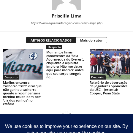
Priscilla Lima
https://www.agazetadaregiao.com.br/wp-login.php
ARTIGOS RELACIONADOS
Mais do autor
Desporto
Momentos finais
comoventes da ‘Bela
Adormecida do Everest’,
enquanto a alpinista
implora ‘Não me deixe
aqui para morrer’ antes
que seu corpo congele
no...
Desporto
Desporto
Marlins encontra
Relatório de observação
‘cachorro triste’ viral que
de jogadores oponentes
não ganhou cachorro-
da USC – Jeremiah
quente e recompensará
Cooper, Penn State
menino muito bom com
‘dia dos sonhos’ no
estádio