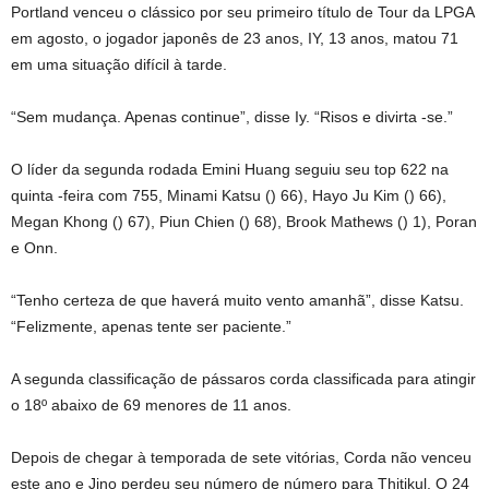
Portland venceu o clássico por seu primeiro título de Tour da LPGA
em agosto, o jogador japonês de 23 anos, IY, 13 anos, matou 71
em uma situação difícil à tarde.
“Sem mudança. Apenas continue”, disse Iy. “Risos e divirta -se.”
O líder da segunda rodada Emini Huang seguiu seu top 622 na
quinta -feira com 755, Minami Katsu () 66), Hayo Ju Kim () 66),
Megan Khong () 67), Piun Chien () 68), Brook Mathews () 1), Poran
e Onn.
“Tenho certeza de que haverá muito vento amanhã”, disse Katsu.
“Felizmente, apenas tente ser paciente.”
A segunda classificação de pássaros corda classificada para atingir
o 18º abaixo de 69 menores de 11 anos.
Depois de chegar à temporada de sete vitórias, Corda não venceu
este ano e Jino perdeu seu número de número para Thitikul. O 24