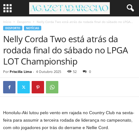
Início
Desporto
Nelly Corda Two está atrás da rodada final do sábado no LPGA...
DESPORTO
NOTÍCIAS
Nelly Corda Two está atrás da
rodada final do sábado no LPGA
LOT Championship
Por
Priscilla Lima
-
4 Outubro 2025
52
0
Honolulu-Aki lutou pelo vento em rajada no Country Club na sexta-
feira para assumir a terceira rodada de liderança no campeonato,
com oito jogadores por trás do derrame e Nellie Cord.