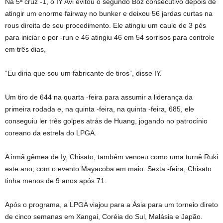
Na 5ª cruz -1, o IY Avi evitou o segundo Boz consecutivo depois de
atingir um enorme fairway no bunker e deixou 56 jardas curtas na
rous direita de seu procedimento. Ele atingiu um caule de 3 pés
para iniciar o por -run e 46 atingiu 46 em 54 sorrisos para controle
em três dias,
“Eu diria que sou um fabricante de tiros”, disse IY.
Um tiro de 644 na quarta -feira para assumir a liderança da
primeira rodada e, na quinta -feira, na quinta -feira, 685, ele
conseguiu ler três golpes atrás de Huang, jogando no patrocínio
coreano da estrela do LPGA.
A irmã gêmea de Iy, Chisato, também venceu como uma turnê Ruki
este ano, com o evento Mayacoba em maio. Sexta -feira, Chisato
tinha menos de 9 anos após 71.
Após o programa, a LPGA viajou para a Ásia para um torneio direto
de cinco semanas em Xangai, Coréia do Sul, Malásia e Japão.