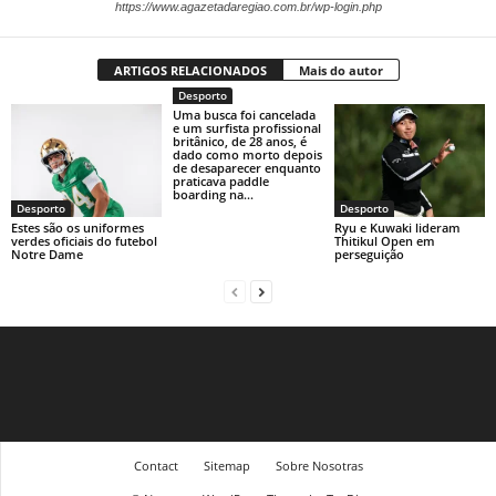
https://www.agazetadaregiao.com.br/wp-login.php
ARTIGOS RELACIONADOS
Mais do autor
Desporto
Uma busca foi cancelada
e um surfista profissional
britânico, de 28 anos, é
dado como morto depois
de desaparecer enquanto
praticava paddle
boarding na...
Desporto
Desporto
Estes são os uniformes
Ryu e Kuwaki lideram
verdes oficiais do futebol
Thitikul Open em
Notre Dame
perseguição
Contact
Sitemap
Sobre Nosotras