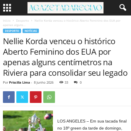
Início
Desporto
Nellie Korda venceu o histórico Aberto Feminino dos EUA por
apenas alguns...
DESPORTO
NOTÍCIAS
Nellie Korda venceu o histórico
Aberto Feminino dos EUA por
apenas alguns centímetros na
Riviera para consolidar seu legado
Por
Priscilla Lima
-
8 Junho 2026
33
0
LOS ANGELES – Em sua tacada final
no 18º green da tarde de domingo,