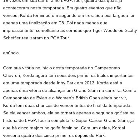
19 vezes em sua carreira no LPGA Tour, quatro das quais já
aconteceram nesta temporada. Em quatro eventos que não
venceu, Korda terminou em segundo em três. Sua pior largada foi
apenas uma finalização em T8. Foi nada menos que
impressionante, semelhante às corridas que Tiger Woods ou Scotty
Scheffler realizaram no PGA Tour.
anúncio
Com sua vitória no início desta temporada no Campeonato
Chevron, Korda agora tem seus dois primeiros títulos importantes
em uma temporada desde Inby Park em 2013. Korda está a
apenas uma vitória de alcançar um Grand Slam na carreira. Com o
Campeonato de Evian e o Women’s British Open ainda por vir,
Korda tem duas chances de vencer antes do final da temporada.
Se ela vencer ambos, ela se tornará apenas a segunda golfista na
história do LPGA Tour a completar o Super Career Grand Slam, já
que há cinco majors no golfe feminino. Com um deles, Kordai
venceria quatro dos cinco primeiros depois de Park.