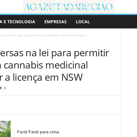
A E TECNOLOGIA
EMPRESAS
LOCAL
ra permitir que pacientes com cannabis medicinal dirijam...
rsas na lei para permitir
 cannabis medicinal
r a licença em NSW
0
Farid Farid para cima