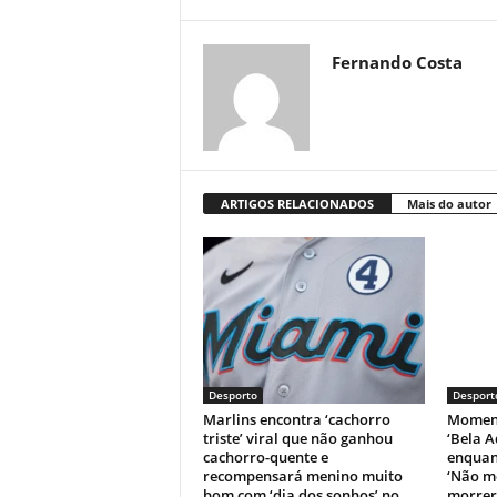
Fernando Costa
ARTIGOS RELACIONADOS
Mais do autor
Desporto
Desport
Marlins encontra ‘cachorro
Moment
triste’ viral que não ganhou
‘Bela A
cachorro-quente e
enquant
recompensará menino muito
‘Não m
bom com ‘dia dos sonhos’ no
morrer’