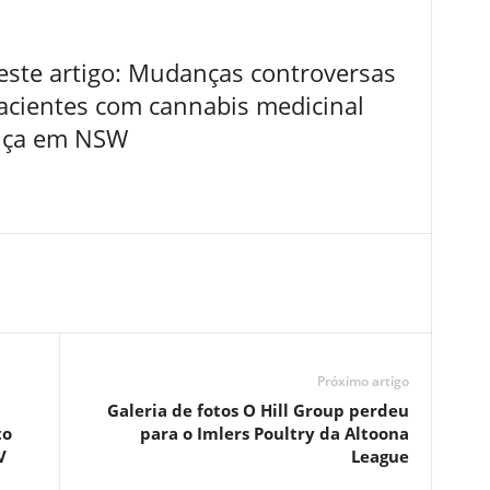
ste artigo: Mudanças controversas
pacientes com cannabis medicinal
ença em NSW
Próximo artigo
Galeria de fotos O Hill Group perdeu
to
para o Imlers Poultry da Altoona
V
League