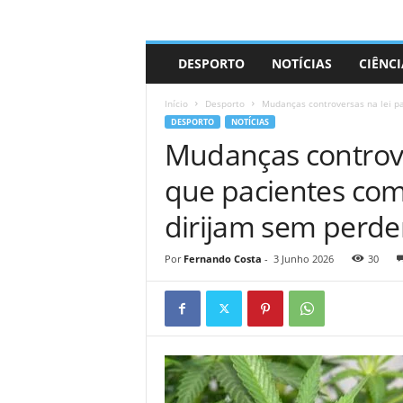
A
DESPORTO
NOTÍCIAS
CIÊNCI
d
r
Início
Desporto
Mudanças controversas na lei pa
i
DESPORTO
NOTÍCIAS
a
Mudanças controve
n
o
que pacientes com
dirijam sem perde
Por
Fernando Costa
-
3 Junho 2026
30