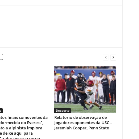
o
Desporto
os finais comoventes da
Relatório de observação de
dormecida do Everest’,
jogadores oponentes da USC –
o a alpinista implora
Jeremiah Cooper, Penn State
e deixe aqui para
 antes que seu corpo