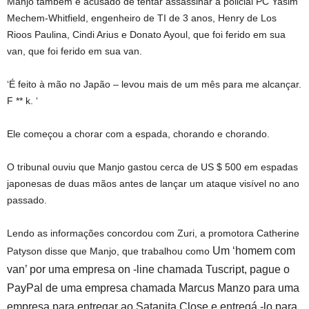
Manjo também é acusado de tentar assassinar a policial PC Yasim
Mechem-Whitfield, engenheiro de TI de 3 anos, Henry de Los
Rioos Paulina, Cindi Arius e Donato Ayoul, que foi ferido em sua
van, que foi ferido em sua van.
‘É feito à mão no Japão – levou mais de um mês para me alcançar.
F ** k. ‘
Ele começou a chorar com a espada, chorando e chorando.
O tribunal ouviu que Manjo gastou cerca de US $ 500 em espadas
japonesas de duas mãos antes de lançar um ataque visível no ano
passado.
Lendo as informações concordou com Zuri, a promotora Catherine
Um ‘homem com
Patyson disse que Manjo, que trabalhou como
van’ por uma empresa on -line chamada Tuscript, pague o
PayPal de uma empresa chamada Marcus Manzo para uma
empresa para entregar ao Satanita Close e entregá -lo para