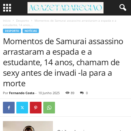
Início
Desporto
Momentos de Samurai assassino arrastaram a espada e a
estudante, 14 anos,...
DESPORTO
NOTÍCIAS
Momentos de Samurai assassino
arrastaram a espada e a
estudante, 14 anos, chamam de
sexy antes de invadi -la para a
morte
Por
Fernando Costa
-
10 Junho 2025
89
0