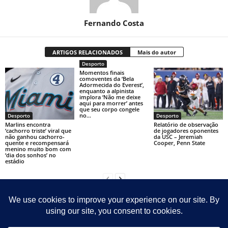
Fernando Costa
ARTIGOS RELACIONADOS
Mais do autor
Desporto
Momentos finais
comoventes da ‘Bela
Adormecida do Everest’,
enquanto a alpinista
implora ‘Não me deixe
aqui para morrer’ antes
que seu corpo congele
no...
Desporto
Desporto
Marlins encontra
Relatório de observação
‘cachorro triste’ viral que
de jogadores oponentes
não ganhou cachorro-
da USC – Jeremiah
quente e recompensará
Cooper, Penn State
menino muito bom com
‘dia dos sonhos’ no
estádio