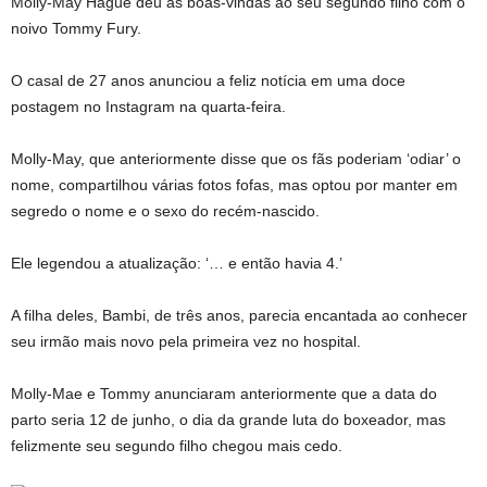
Molly-May Hague deu as boas-vindas ao seu segundo filho com o
noivo Tommy Fury.
O casal de 27 anos anunciou a feliz notícia em uma doce
postagem no Instagram na quarta-feira.
Molly-May, que anteriormente disse que os fãs poderiam ‘odiar’ o
nome, compartilhou várias fotos fofas, mas optou por manter em
segredo o nome e o sexo do recém-nascido.
Ele legendou a atualização: ‘… e então havia 4.’
A filha deles, Bambi, de três anos, parecia encantada ao conhecer
seu irmão mais novo pela primeira vez no hospital.
Molly-Mae e Tommy anunciaram anteriormente que a data do
parto seria 12 de junho, o dia da grande luta do boxeador, mas
felizmente seu segundo filho chegou mais cedo.