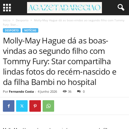
Início
Desporto
Molly-May Hague dá as boas-vindas ao segundo filho com Tommy
Fury: Star...
DESPORTO
NOTÍCIAS
Molly-May Hague dá as boas-
vindas ao segundo filho com
Tommy Fury: Star compartilha
lindas fotos do recém-nascido e
da filha Bambi no hospital
Por
Fernando Costa
-
4 Junho 2026
36
0