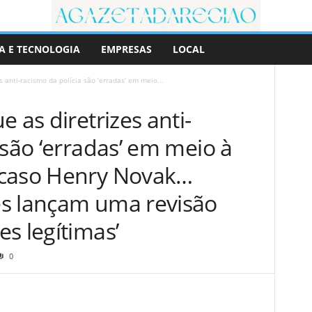
A E TECNOLOGIA
EMPRESAS
LOCAL
s anti-racismo da polícia são ‘erradas’ em meio...
 as diretrizes anti-
 são ‘erradas’ em meio à
 caso Henry Novak…
s lançam uma revisão
s legítimas’
0