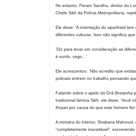
No entanto, Param Sandhu, diretor do Lon
Chefe Sikh da Polícia Metropolitana, reje
Ele disse: ‘A orientação do apartheid te
diferentes culturas. Isso não significa qu
‘Diz para levar em consideração as difer
é surdo, cego…’
Ele acrescentou: ‘Não acredito que exista
policiais entrem no trabalho pensando qu
Falando sobre o apelo da Grã-Bretanha pa
tradicional lâmina Sikh, ele disse: ‘Você 
Kirpan por causa do que este homem fez n
A ministra do Interior, Shabana Mahmud,
“completamente inaceitável”, escrevendo 