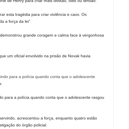
te de Henry para criar mais divisão, ódio ou tensão.
rar esta tragédia para criar violência e caos. Os
a a força da lei”.
e demonstrou grande coragem e calma face à vergonhosa
ue um oficial envolvido na prisão de Novak havia
do para a polícia quando conta que o adolescente rasgou
 servindo, acrescentou a força, enquanto quatro estão
igação do órgão policial.