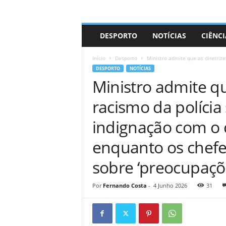
A
DESPORTO
NOTÍCIAS
CIÊNCI
d
r
Início
Desporto
Ministro admite que as diretrize
i
DESPORTO
NOTÍCIAS
a
Ministro admite que
n
o
racismo da polícia
indignação com o
enquanto os chefe
sobre ‘preocupaçõe
Por
Fernando Costa
-
4 Junho 2026
31