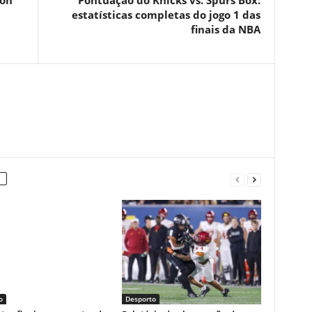
son
Pontuação do Knicks vs. Spurs Box:
estatísticas completas do jogo 1 das
finais da NBA
o
Desporto