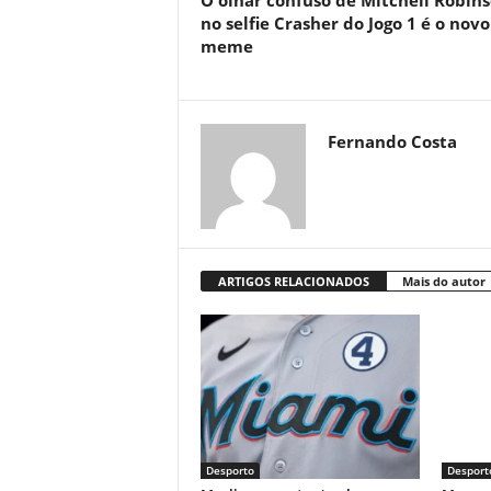
O olhar confuso de Mitchell Robin
no selfie Crasher do Jogo 1 é o novo
meme
Fernando Costa
ARTIGOS RELACIONADOS
Mais do autor
Desporto
Desport