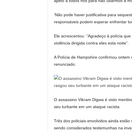
apelo a todos nós para não usarmos a mor
‘Não pode haver justificativa para sequest
responsáveis ​​podem esperar enfrentar tod
Ele acrescentou: “Agradeço à polícia qu
violência dirigida contra eles esta noite”.
A Polícia de Hampshire confirmou ontem q
renunciado.
O assassino Vikram Digwa é visto mentin
seu turbante em um ataque racista.
Três dos policiais envolvidos ainda estão
sendo considerados testemunhas na invest