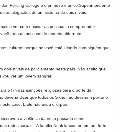
don Policing College e o primeiro e único Superintendente
itou as alegações de um sistema de dois níveis.
m mais a ver com ensinar as pessoas a compreender
e você trata as pessoas de maneira diferente.
entes culturas porque se você está lidando com alguém que
m dois níveis de policiamento neste país. Não aceito que
e vou ver um jovem sangrar.’
ra o fim das isenções religiosas para o porte da
não deveria dizer que todos os Sikhs não deveriam portar o
este caso. E ele não usou o kirpan.’
 descreveu a violência da noite passada como
nas redes sociais: “A família Noak lançou ontem um forte