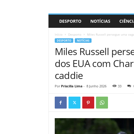
A
DESPORTO
NOTÍCIAS
CIÊNCI
d
r
Início
Desporto
Miles Russell persegue uma vaga
i
DESPORTO
NOTÍCIAS
a
Miles Russell per
n
o
dos EUA com Char
caddie
Por
Priscilla Lima
-
8 Junho 2026
33