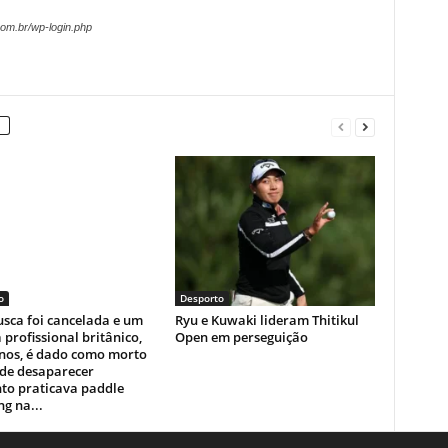
om.br/wp-login.php
o
Desporto
sca foi cancelada e um
Ryu e Kuwaki lideram Thitikul
a profissional britânico,
Open em perseguição
anos, é dado como morto
 de desaparecer
to praticava paddle
g na...