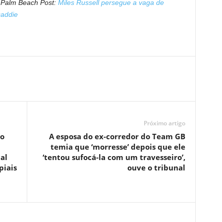
o Palm Beach Post:
Miles Russell persegue a vaga de
caddie
Próximo artigo
to
A esposa do ex-corredor do Team GB
temia que ‘morresse’ depois que ele
al
‘tentou sufocá-la com um travesseiro’,
piais
ouve o tribunal