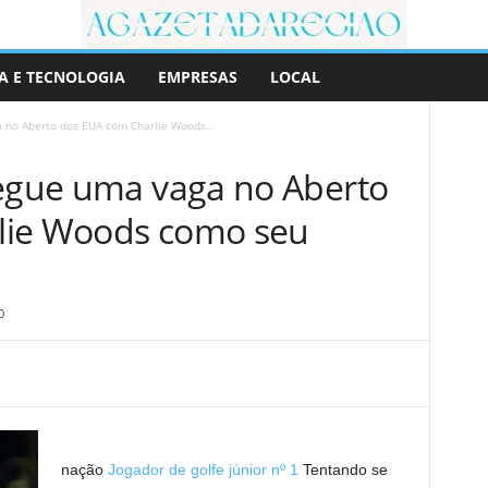
A E TECNOLOGIA
EMPRESAS
LOCAL
 no Aberto dos EUA com Charlie Woods...
segue uma vaga no Aberto
lie Woods como seu
0
nação
Jogador de golfe júnior nº 1
Tentando se