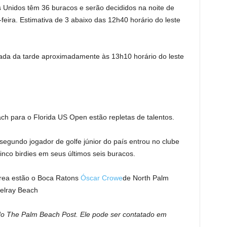
s Unidos têm 36 buracos e serão decididos na noite de
feira. Estimativa de 3 abaixo das 12h40 horário do leste
odada da tarde aproximadamente às 13h10 horário do leste
h para o Florida US Open estão repletas de talentos.
segundo jogador de golfe júnior do país entrou no clube
inco birdies em seus últimos seis buracos.
área estão o Boca Ratons
Óscar Crowe
de North Palm
elray Beach
s do The Palm Beach Post. Ele pode ser contatado em