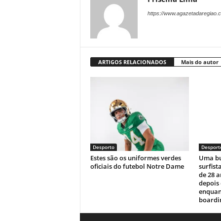
https://www.agazetadaregiao.c
ARTIGOS RELACIONADOS
Mais do autor
Desporto
Desport
Estes são os uniformes verdes
Uma bu
oficiais do futebol Notre Dame
surfist
de 28 
depois
enquan
boardin