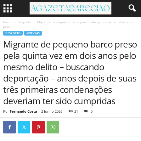
Início
Desporto
Migrante de pequeno barco preso pela quinta vez em dois anos
pelo...
DESPORTO
NOTÍCIAS
Migrante de pequeno barco preso
pela quinta vez em dois anos pelo
mesmo delito – buscando
deportação – anos depois de suas
três primeiras condenações
deveriam ter sido cumpridas
Por
Fernando Costa
-
2 Junho 2026
21
0