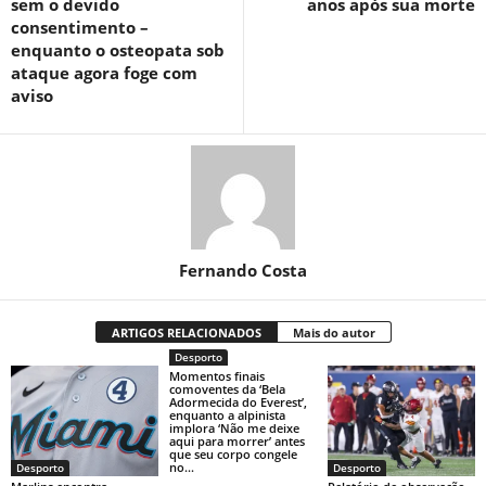
sem o devido
anos após sua morte
consentimento –
enquanto o osteopata sob
ataque agora foge com
aviso
Fernando Costa
ARTIGOS RELACIONADOS
Mais do autor
Desporto
Momentos finais
comoventes da ‘Bela
Adormecida do Everest’,
enquanto a alpinista
implora ‘Não me deixe
aqui para morrer’ antes
que seu corpo congele
no...
Desporto
Desporto