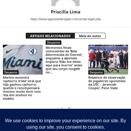
Priscilla Lima
https://www.agazetadaregiao.com.br/wp-login.php
ARTIGOS RELACIONADOS
Mais do autor
Desporto
Momentos finais
comoventes da ‘Bela
Adormecida do Everest’,
enquanto a alpinista
implora ‘Não me deixe
aqui para morrer’ antes
que seu corpo congele
no...
Desporto
Desporto
Marlins encontra
Relatório de observação
‘cachorro triste’ viral que
de jogadores oponentes
não ganhou cachorro-
da USC – Jeremiah
quente e recompensará
Cooper, Penn State
menino muito bom com
‘dia dos sonhos’ no
estádio