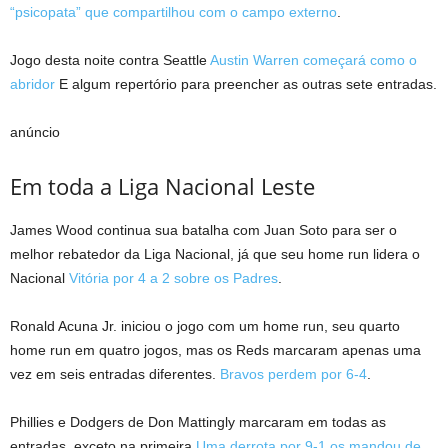
“psicopata” que compartilhou com o campo externo
.
Jogo desta noite contra Seattle
Austin Warren começará como o
abridor
E algum repertório para preencher as outras sete entradas.
anúncio
Em toda a Liga Nacional Leste
James Wood continua sua batalha com Juan Soto para ser o
melhor rebatedor da Liga Nacional, já que seu home run lidera o
Nacional
Vitória por 4 a 2 sobre os Padres
.
Ronald Acuna Jr. iniciou o jogo com um home run, seu quarto
home run em quatro jogos, mas os Reds marcaram apenas uma
vez em seis entradas diferentes.
Bravos perdem por 6-4
.
Phillies e Dodgers de Don Mattingly marcaram em todas as
entradas, exceto na primeira
Uma derrota por 9-1 os mandou de