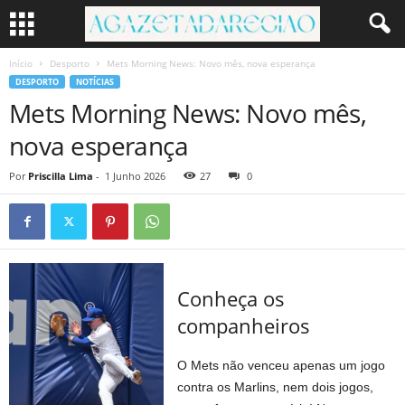
Início
Desporto
Mets Morning News: Novo mês, nova esperança
DESPORTO
NOTÍCIAS
Mets Morning News: Novo mês,
nova esperança
Por
Priscilla Lima
-
1 Junho 2026
27
0
Conheça os
companheiros
O Mets não venceu apenas um jogo
contra os Marlins, nem dois jogos,