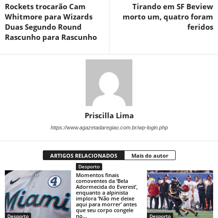
Rockets trocarão Cam
Tirando em SF Beview
Whitmore para Wizards
morto um, quatro foram
Duas Segundo Round
feridos
Rascunho para Rascunho
Priscilla Lima
https://www.agazetadaregiao.com.br/wp-login.php
ARTIGOS RELACIONADOS
Mais do autor
Desporto
Momentos finais
comoventes da ‘Bela
Adormecida do Everest’,
enquanto a alpinista
implora ‘Não me deixe
aqui para morrer’ antes
que seu corpo congele
no...
Desporto
Desporto