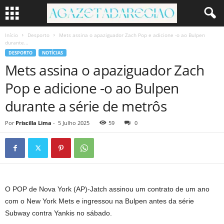
Início
Desporto
Mets assina o apaziguador Zach Pop e adicione -o ao Bulpen
durante...
DESPORTO
NOTÍCIAS
Mets assina o apaziguador Zach
Pop e adicione -o ao Bulpen
durante a série de metrôs
Por
Priscilla Lima
-
5 Julho 2025
59
0
O POP de Nova York (AP)-Jatch assinou um contrato de um ano
com o New York Mets e ingressou na Bulpen antes da série
Subway contra Yankis no sábado.