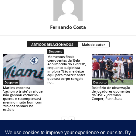
Fernando Costa
ARTIGOS RELACIONADOS
Mais do autor
Desporto
Momentos finais
comoventes da ‘Bela
Adormecida do Everest’,
enquanto a alpinista
implora ‘Não me deixe
aqui para morrer’ antes
que seu corpo congele
no...
Desporto
Desporto
Marlins encontra
Relatório de observação
‘cachorro triste’ viral que
de jogadores oponentes
não ganhou cachorro-
da USC – Jeremiah
quente e recompensará
Cooper, Penn State
menino muito bom com
‘dia dos sonhos’ no
estádio