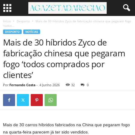
Início
Desporto
Mais de 30 híbridos Zyco de fabricação chinesa que pegaram fogo
‘todos...
DESPORTO
NOTÍCIAS
Mais de 30 híbridos Zyco de
fabricação chinesa que pegaram
fogo ‘todos comprados por
clientes’
Por
Fernando Costa
-
4 Junho 2026
32
0
Mais de 30 carros híbridos fabricados na China que pegaram fogo
na quarta-feira parecem já ter sido vendidos.