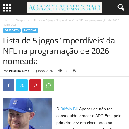
Início
Desporto
Lista de 5 jogos ‘imperdíveis’ da NFL na programação de 2026
nomeada
DESPORTO
NOTÍCIAS
Lista de 5 jogos ‘imperdíveis’ da
NFL na programação de 2026
nomeada
Por
Priscilla Lima
-
2 Junho 2026
27
0
D
Búfalo Bill
Apesar de não ter
conseguido vencer a AFC East pela
primeira vez em cinco anos na