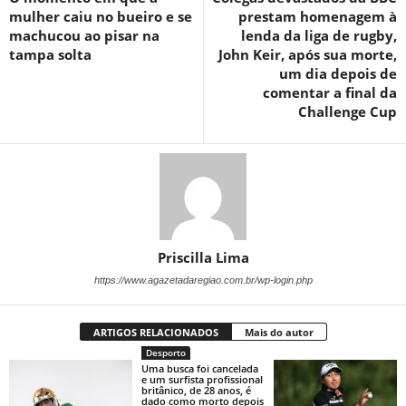
mulher caiu no bueiro e se
prestam homenagem à
machucou ao pisar na
lenda da liga de rugby,
tampa solta
John Keir, após sua morte,
um dia depois de
comentar a final da
Challenge Cup
Priscilla Lima
https://www.agazetadaregiao.com.br/wp-login.php
ARTIGOS RELACIONADOS
Mais do autor
Desporto
Uma busca foi cancelada
e um surfista profissional
britânico, de 28 anos, é
dado como morto depois