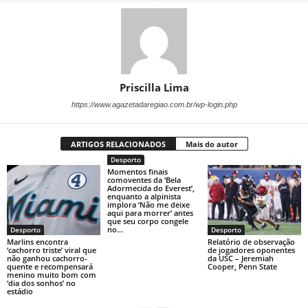
Priscilla Lima
https://www.agazetadaregiao.com.br/wp-login.php
ARTIGOS RELACIONADOS
Mais do autor
Desporto
Momentos finais
comoventes da ‘Bela
Adormecida do Everest’,
enquanto a alpinista
implora ‘Não me deixe
aqui para morrer’ antes
que seu corpo congele
no...
Desporto
Desporto
Marlins encontra
Relatório de observação
‘cachorro triste’ viral que
de jogadores oponentes
não ganhou cachorro-
da USC – Jeremiah
quente e recompensará
Cooper, Penn State
menino muito bom com
‘dia dos sonhos’ no
estádio