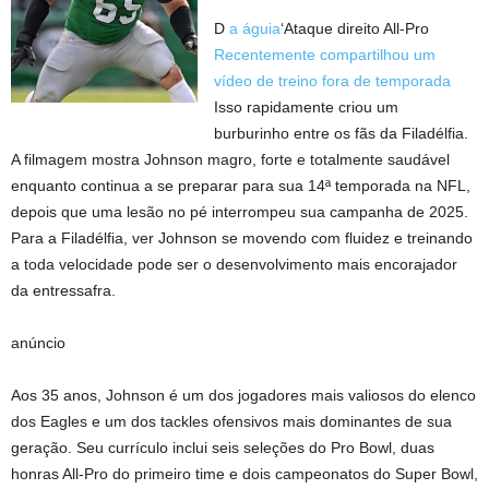
D
a águia
‘Ataque direito All-Pro
Recentemente compartilhou um
vídeo de treino fora de temporada
Isso rapidamente criou um
burburinho entre os fãs da Filadélfia.
A filmagem mostra Johnson magro, forte e totalmente saudável
enquanto continua a se preparar para sua 14ª temporada na NFL,
depois que uma lesão no pé interrompeu sua campanha de 2025.
Para a Filadélfia, ver Johnson se movendo com fluidez e treinando
a toda velocidade pode ser o desenvolvimento mais encorajador
da entressafra.
anúncio
Aos 35 anos, Johnson é um dos jogadores mais valiosos do elenco
dos Eagles e um dos tackles ofensivos mais dominantes de sua
geração. Seu currículo inclui seis seleções do Pro Bowl, duas
honras All-Pro do primeiro time e dois campeonatos do Super Bowl,