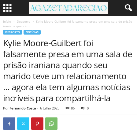
Início
Desporto
Kylie Moore-Guilbert foi falsamente presa em uma sala de prisão
iraniana quando...
DESPORTO
NOTÍCIAS
Kylie Moore-Guilbert foi
falsamente presa em uma sala de
prisão iraniana quando seu
marido teve um relacionamento
… agora ela tem algumas notícias
incríveis para compartilhá-la
Por
Fernando Costa
-
6 Julho 2025
86
0