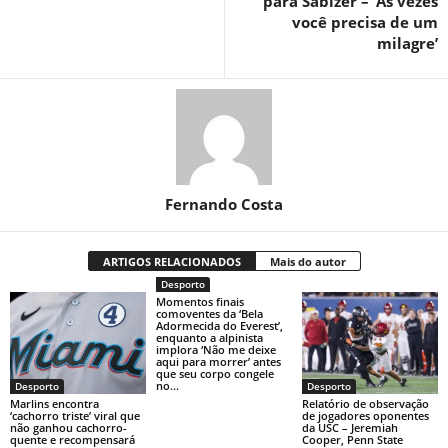
para Sabizer – ‘Às vezes
você precisa de um
milagre’
Fernando Costa
ARTIGOS RELACIONADOS
Mais do autor
Desporto
Momentos finais
comoventes da ‘Bela
Adormecida do Everest’,
enquanto a alpinista
implora ‘Não me deixe
aqui para morrer’ antes
que seu corpo congele
no...
Desporto
Desporto
Marlins encontra
Relatório de observação
‘cachorro triste’ viral que
de jogadores oponentes
não ganhou cachorro-
da USC – Jeremiah
quente e recompensará
Cooper, Penn State