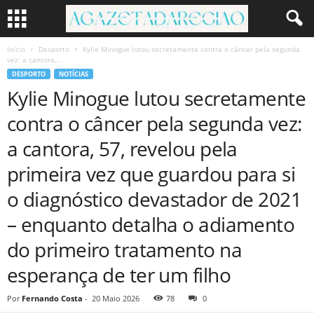
Início
Desporto
Kylie Minogue lutou secretamente contra o câncer pela segunda
vez: a cantora,...
DESPORTO
NOTÍCIAS
Kylie Minogue lutou secretamente
contra o câncer pela segunda vez:
a cantora, 57, revelou pela
primeira vez que guardou para si
o diagnóstico devastador de 2021
– enquanto detalha o adiamento
do primeiro tratamento na
esperança de ter um filho
Por
Fernando Costa
-
20 Maio 2026
78
0