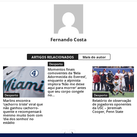
Fernando Costa
ARTIGOS RELACIONADOS
Mais do autor
Desporto
Momentos finais
comoventes da ‘Bela
Adormecida do Everest’,
enquanto a alpinista
implora ‘Não me deixe
aqui para morrer’ antes
que seu corpo congele
no...
Desporto
Desporto
Marlins encontra
Relatório de observação
‘cachorro triste’ viral que
de jogadores oponentes
não ganhou cachorro-
da USC – Jeremiah
quente e recompensará
Cooper, Penn State
menino muito bom com
‘dia dos sonhos’ no
estádio