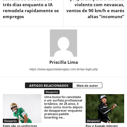
três dias enquanto a IA
violento com nevascas,
remodela rapidamente os
ventos de 90 km/h e marés
empregos
altas “incomuns”
Priscilla Lima
https://www.agazetadaregiao.com.br/wp-login.php
ARTIGOS RELACIONADOS
Mais do autor
Desporto
Uma busca foi cancelada
e um surfista profissional
britânico, de 28 anos, é
dado como morto depois
de desaparecer enquanto
praticava paddle
boarding na...
Desporto
Desporto
Estes são os uniformes
Ryu e Kuwaki lideram