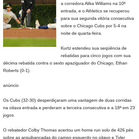
a corredora Alika Williams na 10ª
entrada, e o Athletics se recuperou
para sua segunda vitória consecutiva
sobre o Chicago Cubs por 5-4 na
noite de quarta-feira.
Kurtz estendeu sua seqüência de
rebatidas para cinco jogos com sua
décima rebatida contra o sexto apaziguador do Chicago, Ethan
Roberts (0-1).
anúncio
Os Cubs (32-30) desperdiçaram uma vantagem de duas corridas
na oitava entrada e perderam a terceira consecutiva e a 18ª em 23
jogos.
O rebatedor Colby Thomas acertou um home run solo de 426 pés
sobre as arquibancadas do campo esquerdo no oitavo e Tyler