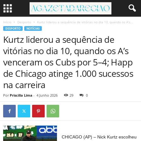
Início
Desporto
Kurtz liderou a sequência de vitórias no dia 10, quando os A’s...
DESPORTO
NOTÍCIAS
Kurtz liderou a sequência de
vitórias no dia 10, quando os A’s
venceram os Cubs por 5–4; Happ
de Chicago atinge 1.000 sucessos
na carreira
Por
Priscilla Lima
-
4 Junho 2026
29
0
CHICAGO (AP) – Nick Kurtz escolheu