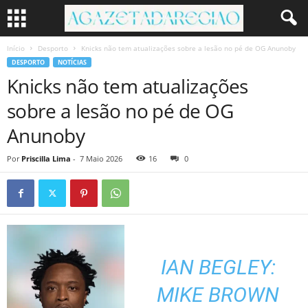
Início
Desporto
Knicks não tem atualizações sobre a lesão no pé de OG Anunoby
DESPORTO
NOTÍCIAS
Knicks não tem atualizações
sobre a lesão no pé de OG
Anunoby
Por
Priscilla Lima
-
7 Maio 2026
16
0
IAN BEGLEY:
MIKE BROWN