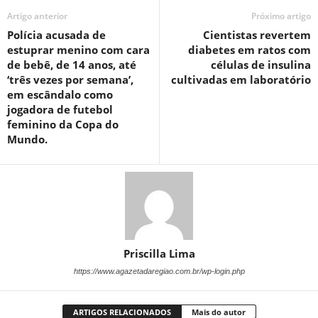
Artigo anterior
Próximo artigo
Polícia acusada de
Cientistas revertem
estuprar menino com cara
diabetes em ratos com
de bebê, de 14 anos, até
células de insulina
‘três vezes por semana’,
cultivadas em laboratório
em escândalo como
jogadora de futebol
feminino da Copa do
Mundo.
Priscilla Lima
https://www.agazetadaregiao.com.br/wp-login.php
ARTIGOS RELACIONADOS
Mais do autor