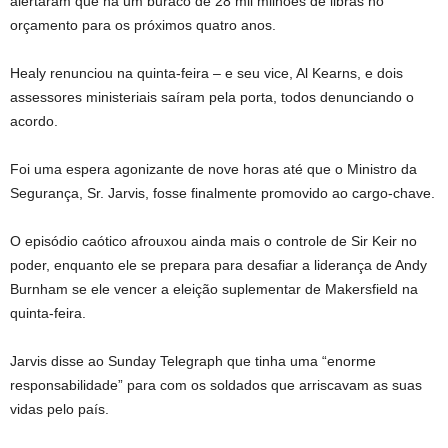
alertaram que há um buraco de 28 mil milhões de libras no
orçamento para os próximos quatro anos.
Healy renunciou na quinta-feira – e seu vice, Al Kearns, e dois
assessores ministeriais saíram pela porta, todos denunciando o
acordo.
Foi uma espera agonizante de nove horas até que o Ministro da
Segurança, Sr. Jarvis, fosse finalmente promovido ao cargo-chave.
O episódio caótico afrouxou ainda mais o controle de Sir Keir no
poder, enquanto ele se prepara para desafiar a liderança de Andy
Burnham se ele vencer a eleição suplementar de Makersfield na
quinta-feira.
Jarvis disse ao Sunday Telegraph que tinha uma “enorme
responsabilidade” para com os soldados que arriscavam as suas
vidas pelo país.