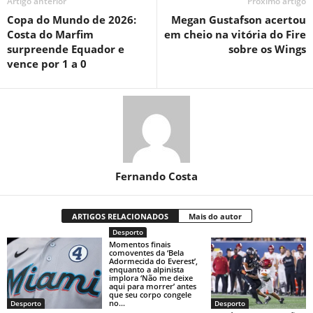
Artigo anterior
Próximo artigo
Copa do Mundo de 2026:
Megan Gustafson acertou
Costa do Marfim
em cheio na vitória do Fire
surpreende Equador e
sobre os Wings
vence por 1 a 0
Fernando Costa
ARTIGOS RELACIONADOS
Mais do autor
Desporto
Momentos finais
comoventes da ‘Bela
Adormecida do Everest’,
enquanto a alpinista
implora ‘Não me deixe
aqui para morrer’ antes
que seu corpo congele
no...
Desporto
Desporto