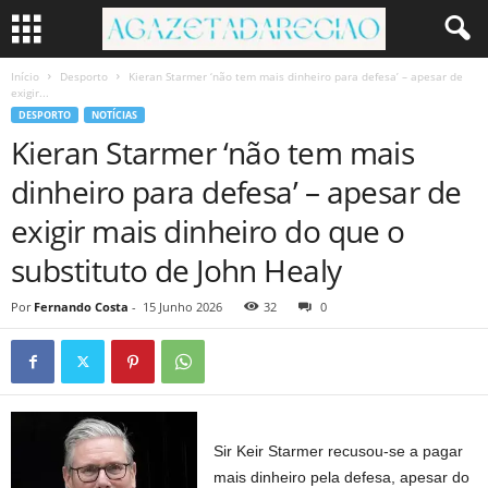
Início
Desporto
Kieran Starmer ‘não tem mais dinheiro para defesa’ – apesar de
exigir...
DESPORTO
NOTÍCIAS
Kieran Starmer ‘não tem mais
dinheiro para defesa’ – apesar de
exigir mais dinheiro do que o
substituto de John Healy
Por
Fernando Costa
-
15 Junho 2026
32
0
Sir Keir Starmer recusou-se a pagar
mais dinheiro pela defesa, apesar do