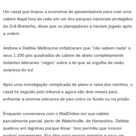
Um casal que limpou a economia de aposentadoria para criar uma
cabine ilegal fora da rede em um dos parques nacionais protegidos
da Grã-Bretanha, disse que os planejadores a haviam jogado após
a ordem.
Andrew e Debbie Melbourne enfatizaram que “não sabem nada” e
seus 1.200 pés quadrados de cabine de abeto completamente
isolantes lideraram “cegos” sobre a lei que se orgulha da visão
surpresa do sul.
Após uma investigação complicada de plano e raiva dos vizinhos, o
casal foi seguido pelo tribunal e agora são dois meses para
enfrentar a enorme estrutura de piso único no fundo ou na prisão.
Enquanto conversava com o MailOnline em sua cabine
parcialmente parcial, perto de Waterloville, de Hampshire, Debbie
quebrou em lágrimas porque disse: ‘Isso permitiu que nossos
sonhos preveessem. Era algo para nossos meninos e para um