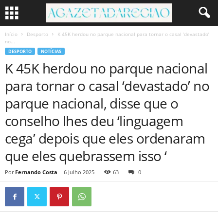
Início
Desporto
K 45K herdou no parque nacional para tornar o casal ‘devastado’
no...
DESPORTO
NOTÍCIAS
K 45K herdou no parque nacional
para tornar o casal ‘devastado’ no
parque nacional, disse que o
conselho lhes deu ‘linguagem
cega’ depois que eles ordenaram
que eles quebrassem isso ‘
Por
Fernando Costa
-
6 Julho 2025
63
0