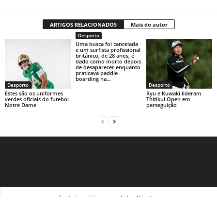
ARTIGOS RELACIONADOS
Mais do autor
Desporto
Uma busca foi cancelada
e um surfista profissional
britânico, de 28 anos, é
dado como morto depois
de desaparecer enquanto
praticava paddle
boarding na...
Desporto
Desporto
Estes são os uniformes
Ryu e Kuwaki lideram
verdes oficiais do futebol
Thitikul Open em
Notre Dame
perseguição
Contact
Sitemap
Sobre Nosotras
© Newsmag WordPress Theme by TagDiv