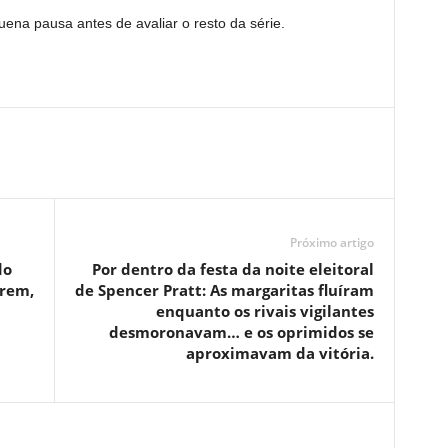
na pausa antes de avaliar o resto da série.
Próximo artigo
do
Por dentro da festa da noite eleitoral
trem,
de Spencer Pratt: As margaritas fluíram
enquanto os rivais vigilantes
desmoronavam… e os oprimidos se
aproximavam da vitória.