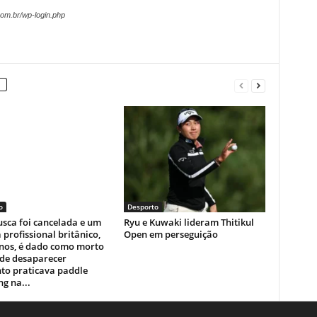
om.br/wp-login.php
o
Desporto
sca foi cancelada e um
Ryu e Kuwaki lideram Thitikul
a profissional britânico,
Open em perseguição
anos, é dado como morto
 de desaparecer
to praticava paddle
g na...