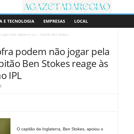
A E TECNOLOGIA
EMPRESAS
LOCAL
jogar pela Inglaterra se…’: Capitão Ben Stokes...
ofra podem não jogar pela
apitão Ben Stokes reage às
ao IPL
0
O capitão da Inglaterra, Ben Stokes, apoiou o