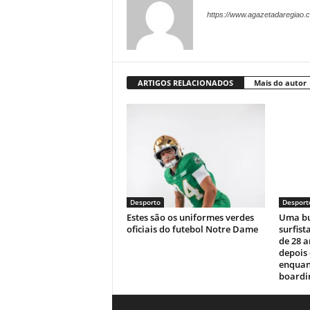
https://www.agazetadaregiao.c
ARTIGOS RELACIONADOS
Mais do autor
Desporto
Desport
Estes são os uniformes verdes
Uma bu
oficiais do futebol Notre Dame
surfist
de 28 
depois
enquan
boardin