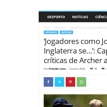
A
DESPORTO
NOTÍCIAS
CIÊNCI
d
r
Início
Desporto
‘Jogadores como Jofra podem não 
i
DESPORTO
NOTÍCIAS
a
‘Jogadores como J
n
o
Inglaterra se…’: C
críticas de Archer 
Por
Priscilla Lima
-
3 Junho 2026
30