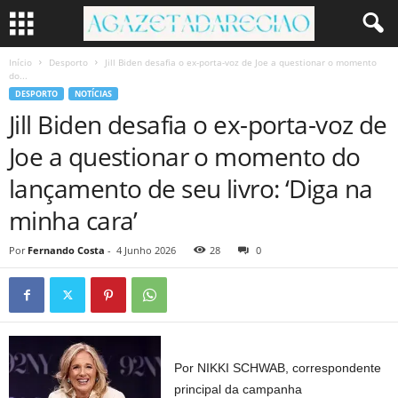
Início
Desporto
Jill Biden desafia o ex-porta-voz de Joe a questionar o momento
do...
DESPORTO
NOTÍCIAS
Jill Biden desafia o ex-porta-voz de
Joe a questionar o momento do
lançamento de seu livro: ‘Diga na
minha cara’
Por
Fernando Costa
-
4 Junho 2026
28
0
Por NIKKI SCHWAB, correspondente
principal da campanha