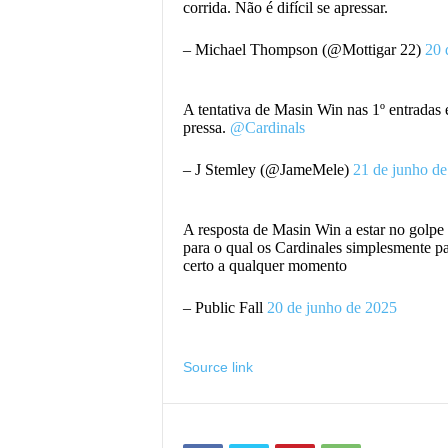
corrida. Não é difícil se apressar.
– Michael Thompson (@Mottigar 22)
20 
A tentativa de Masin Win nas 1º entradas é 
pressa.
@Cardinals
– J Stemley (@JameMele)
21 de junho d
A resposta de Masin Win a estar no golpe 
para o qual os Cardinales simplesmente p
certo a qualquer momento
– Public Fall
20 de junho de 2025
Source link