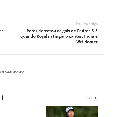
Próximo artigo
es
Perez derrotou os gols de Padres-5-5
quando Royals atingiu o cantor, Índia e
Wit Homer
om.br/wp-login.php