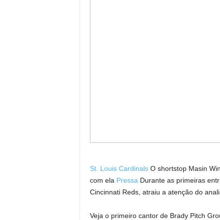
St. Louis Cardinals
O shortstop Masin Win
com ela
Pressa
Durante as primeiras entra
Cincinnati Reds, atraiu a atenção do anal
Veja o primeiro cantor de Brady Pitch Gr