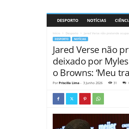
A
DESPORTO
NOTÍCIAS
CIÊNCI
d
r
Início
Desporto
Jared Verse não pretende ocupar 
i
DESPORTO
NOTÍCIAS
a
Jared Verse não p
n
o
deixado por Myles 
o Browns: ‘Meu tra
Por
Priscilla Lima
-
3 Junho 2026
31