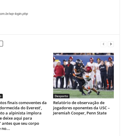
om.br/wp-login.php
o
Desporto
os finais comoventes da
Relatório de observação de
dormecida do Everest’,
jogadores oponentes da USC –
o a alpinista implora
Jeremiah Cooper, Penn State
e deixe aqui para
 antes que seu corpo
 no...