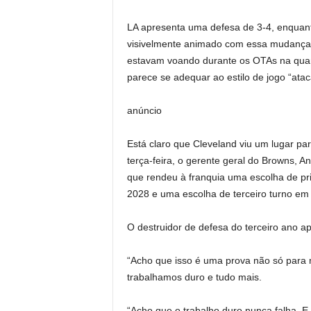
LA apresenta uma defesa de 3-4, enquant
visivelmente animado com essa mudança
estavam voando durante os OTAs na quar
parece se adequar ao estilo de jogo “atac
anúncio
Está claro que Cleveland viu um lugar pa
terça-feira, o gerente geral do Browns, 
que rendeu à franquia uma escolha de p
2028 e uma escolha de terceiro turno em
O destruidor de defesa do terceiro ano a
“Acho que isso é uma prova não só para 
trabalhamos duro e tudo mais.
“Acho que o trabalho duro nunca falha. E