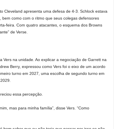
o Cleveland apresenta uma defesa de 4-3. Schlock estava
, bem como com o ritmo que seus colegas defensores
ta-feira. Com quatro atacantes, o esquema dos Browns
ante” de Verse.
ra Vers na unidade. Ao explicar a negociação de Garrett na
Andrew Berry, expressou como Vers foi o eixo de um acordo
rimeiro turno em 2027, uma escolha de segundo turno em
 2029.
preciou essa percepção.
mim, mas para minha família”, disse Vers. “Como
 é bom saber que eu não teria que passar por isso se não