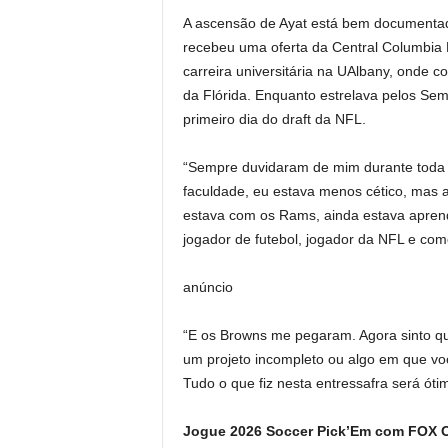
A ascensão de Ayat está bem documentada
recebeu uma oferta da Central Columbia
carreira universitária na UAlbany, onde 
da Flórida. Enquanto estrelava pelos Se
primeiro dia do draft da NFL.
“Sempre duvidaram de mim durante toda a 
faculdade, eu estava menos cético, mas
estava com os Rams, ainda estava apren
jogador de futebol, jogador da NFL e com
anúncio
“E os Browns me pegaram. Agora sinto que
um projeto incompleto ou algo em que voc
Tudo o que fiz nesta entressafra será óti
Jogue 2026 Soccer Pick’Em com FOX On