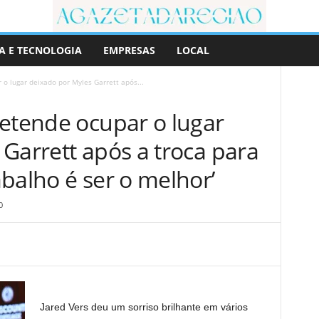
A E TECNOLOGIA
EMPRESAS
LOCAL
o lugar deixado por Myles Garrett após...
retende ocupar o lugar
Garrett após a troca para
balho é ser o melhor’
0
Jared Vers deu um sorriso brilhante em vários