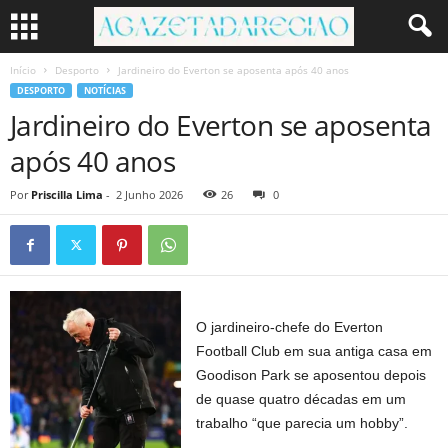
Início
Desporto
Jardineiro do Everton se aposenta após 40 anos
DESPORTO
NOTÍCIAS
Jardineiro do Everton se aposenta
após 40 anos
Por
Priscilla Lima
-
2 Junho 2026
26
0
O jardineiro-chefe do Everton
Football Club em sua antiga casa em
Goodison Park se aposentou depois
de quase quatro décadas em um
trabalho “que parecia um hobby”.