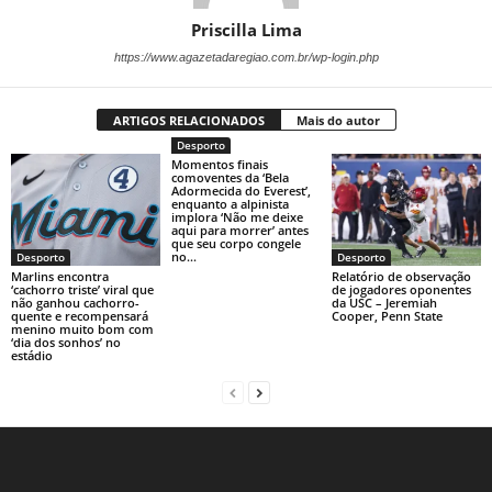
Priscilla Lima
https://www.agazetadaregiao.com.br/wp-login.php
ARTIGOS RELACIONADOS
Mais do autor
Desporto
Momentos finais
comoventes da ‘Bela
Adormecida do Everest’,
enquanto a alpinista
implora ‘Não me deixe
aqui para morrer’ antes
que seu corpo congele
no...
Desporto
Desporto
Marlins encontra
Relatório de observação
‘cachorro triste’ viral que
de jogadores oponentes
não ganhou cachorro-
da USC – Jeremiah
quente e recompensará
Cooper, Penn State
menino muito bom com
‘dia dos sonhos’ no
estádio