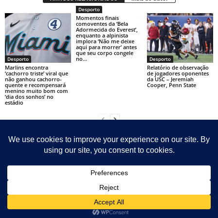
Desporto
Momentos finais
comoventes da ‘Bela
Adormecida do Everest’,
enquanto a alpinista
implora ‘Não me deixe
aqui para morrer’ antes
que seu corpo congele
no...
Desporto
Desporto
Marlins encontra
Relatório de observação
‘cachorro triste’ viral que
de jogadores oponentes
não ganhou cachorro-
da USC – Jeremiah
quente e recompensará
Cooper, Penn State
menino muito bom com
‘dia dos sonhos’ no
estádio
Contact
Sitemap
Sobre Nosotras
© Newsmag WordPress Theme by TagDiv