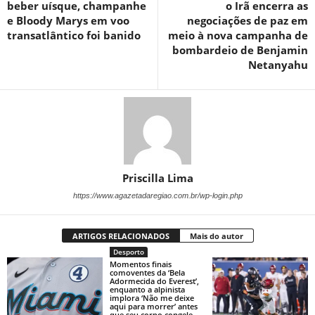
beber uísque, champanhe
o Irã encerra as
e Bloody Marys em voo
negociações de paz em
transatlântico foi banido
meio à nova campanha de
bombardeio de Benjamin
Netanyahu
Priscilla Lima
https://www.agazetadaregiao.com.br/wp-login.php
ARTIGOS RELACIONADOS
Mais do autor
Desporto
Momentos finais
comoventes da ‘Bela
Adormecida do Everest’,
enquanto a alpinista
implora ‘Não me deixe
aqui para morrer’ antes
que seu corpo congele