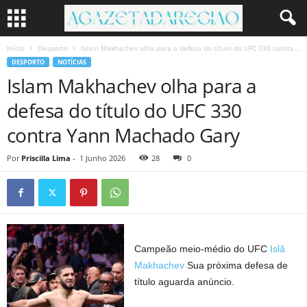
Início
Desporto
Islam Makhachev olha para a defesa do título do UFC 330 contra...
DESPORTO
NOTÍCIAS
Islam Makhachev olha para a
defesa do título do UFC 330
contra Yann Machado Gary
Por
Priscilla Lima
-
1 Junho 2026
28
0
Campeão meio-médio do UFC
Islã
Makhachev
Sua próxima defesa de
título aguarda anúncio.