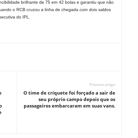
cibilidade brilhante de 75 em 42 bolas e garantiu que não
 quando o RCB cruzou a linha de chegada com dois saldos
ecutiva do IPL.
Próximo artigo
e
O time de críquete foi forçado a sair de
seu próprio campo depois que os
o
passageiros embarcaram em suas vans.
e