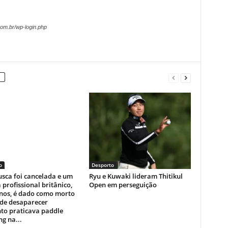
om.br/wp-login.php
o
Desporto
sca foi cancelada e um
Ryu e Kuwaki lideram Thitikul
a profissional britânico,
Open em perseguição
anos, é dado como morto
 de desaparecer
to praticava paddle
g na...