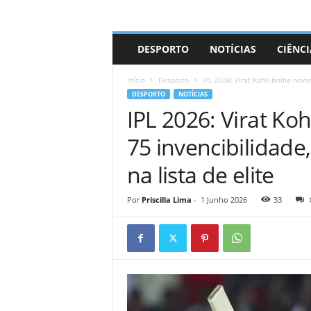
A
DESPORTO
NOTÍCIAS
CIÊNCI
d
r
Início
Desporto
IPL 2026: Virat Kohli brilha nov
i
DESPORTO
NOTÍCIAS
a
IPL 2026: Virat Ko
n
o
75 invencibilidade
na lista de elite
Por
Priscilla Lima
-
1 Junho 2026
33