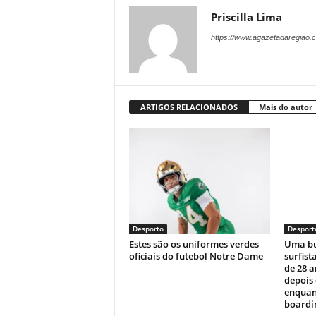
Priscilla Lima
https://www.agazetadaregiao.c
ARTIGOS RELACIONADOS
Mais do autor
Desporto
Desport
Estes são os uniformes verdes
Uma bu
oficiais do futebol Notre Dame
surfist
de 28 
depois
enquan
boardin