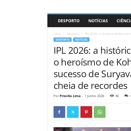
A
DESPORTO
NOTÍCIAS
CIÊNCI
d
r
Início
Desporto
IPL 2026: a histórica defesa do t
i
DESPORTO
NOTÍCIAS
a
IPL 2026: a históri
n
o
o heroísmo de Kohl
sucesso de Surya
cheia de recordes
Por
Priscilla Lima
-
1 Junho 2026
36