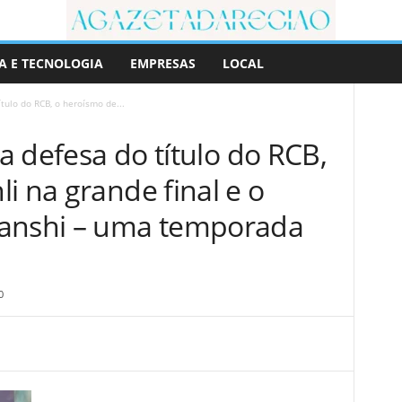
A E TECNOLOGIA
EMPRESAS
LOCAL
ítulo do RCB, o heroísmo de...
ca defesa do título do RCB,
i na grande final e o
vanshi – uma temporada
0