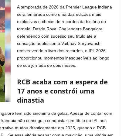
A temporada de 2026 da Premier League indiana
será lembrada como uma das edições mais
explosivas e cheias de recordes da história do
torneio. Desde Royal Challengers Bangalore
defendendo com sucesso seu título até a
sensação adolescente Vaibhav Suryavanshi
reescrevendo o livro dos recordes, o IPL 2026
proporcionou momentos inesquecíveis ao longo
de sua jornada de dois meses.
RCB acaba com a espera de
17 anos e constrói uma
dinastia
ngalore tem sido sinônimo de galãs. Apesar de contar com
franquia não conseguiu conquistar um título do IPL nos
narrativa mudou drasticamente em 2025, quando o RCB
IPL. Se essa vitória acabar com a maldição, uma vitória em