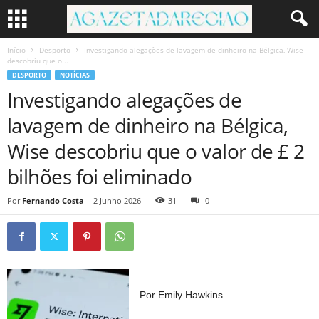
Início
Desporto
Investigando alegações de lavagem de dinheiro na Bélgica, Wise
descobriu que o...
DESPORTO
NOTÍCIAS
Investigando alegações de
lavagem de dinheiro na Bélgica,
Wise descobriu que o valor de £ 2
bilhões foi eliminado
Por
Fernando Costa
-
2 Junho 2026
31
0
Por Emily Hawkins