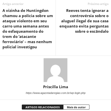
Artigo anterior
Próximo artigo
A vizinha de Huntingdon
Reeves tenta ignorar a
chamou a polícia sobre um
controvérsia sobre o
ataque violento em seu
aluguel ilegal de sua casa
carro uma semana antes
enquanto evita perguntas
do esfaqueamento do
sobre o escândalo
trem do ‘atacante
ferroviário’ – mas nenhum
policial investigou
Priscilla Lima
https://www.agazetadaregiao.com.br/wp-login.php
ARTIGOS RELACIONADOS
Mais do autor