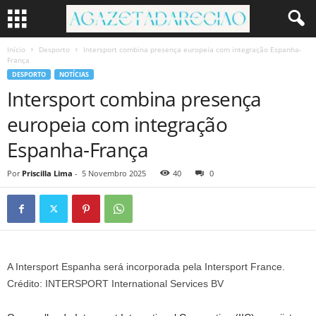
Início
Desporto
Intersport combina presença europeia com integração Espanha-
França
DESPORTO
NOTÍCIAS
Intersport combina presença
europeia com integração
Espanha-França
Por
Priscilla Lima
-
5 Novembro 2025
40
0
A Intersport Espanha será incorporada pela Intersport France.
Crédito: INTERSPORT International Services BV