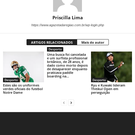
Priscilla Lima
https://www.agazetadaregiao.com.br/wp-login.php
ARTIGOS RELACIONADOS
Mais do autor
Desporto
Uma busca foi cancelada
e um surfista profissional
britânico, de 28 anos, é
dado como morto depois
de desaparecer enquanto
praticava paddle
boarding na...
Desporto
Desporto
Estes são os uniformes
Ryu e Kuwaki lideram
verdes oficiais do futebol
Thitikul Open em
Notre Dame
perseguição