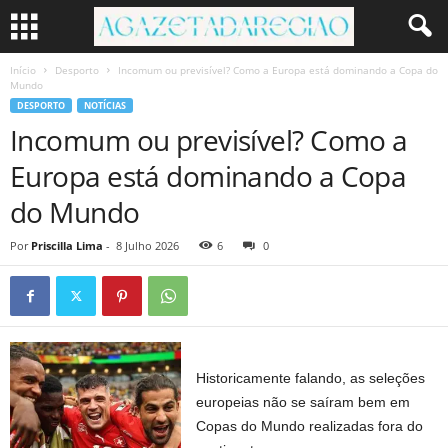
Início
Desporto
Incomum ou previsível? Como a Europa está dominando a Copa do
Mundo
DESPORTO
NOTÍCIAS
Incomum ou previsível? Como a
Europa está dominando a Copa
do Mundo
Por
Priscilla Lima
-
8 Julho 2026
6
0
Historicamente falando, as seleções
europeias não se saíram bem em
Copas do Mundo realizadas fora do