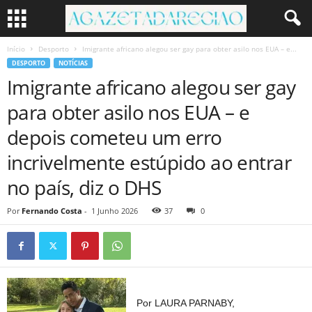
Início
Desporto
Imigrante africano alegou ser gay para obter asilo nos EUA – e...
DESPORTO
NOTÍCIAS
Imigrante africano alegou ser gay
para obter asilo nos EUA – e
depois cometeu um erro
incrivelmente estúpido ao entrar
no país, diz o DHS
Por
Fernando Costa
-
1 Junho 2026
37
0
Por LAURA PARNABY,