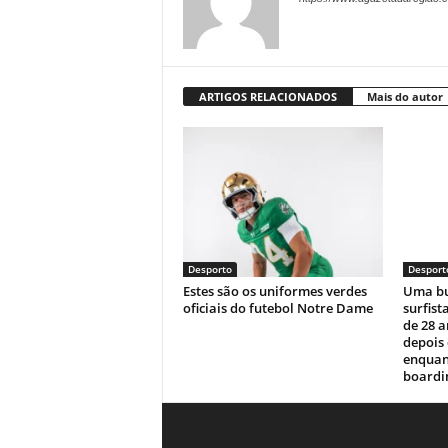
ARTIGOS RELACIONADOS
Mais do autor
Desporto
Desport
Estes são os uniformes verdes
Uma bu
oficiais do futebol Notre Dame
surfist
de 28 
depois
enquan
boardin