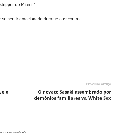
stripper de Miami.”
r se sentir emocionada durante o encontro.
Próximo artigo
 e o
O novato Sasaki assombrado por
demônios familiares vs. White Sox
om.br/wp-login.php