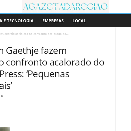
A E TECNOLOGIA
EMPRESAS
LOCAL
em exercícios físicos no confronto acalorado do...
tin Gaethje fazem
 no confronto acalorado do
Press: ‘Pequenas
is’
0