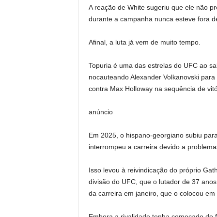
A reação de White sugeriu que ele não p
durante a campanha nunca esteve fora d
Afinal, a luta já vem de muito tempo.
Topuria é uma das estrelas do UFC ao sa
nocauteando Alexander Volkanovski para g
contra Max Holloway na sequência de vitó
anúncio
Em 2025, o hispano-georgiano subiu para
interrompeu a carreira devido a problema
Isso levou à reivindicação do próprio Gat
divisão do UFC, que o lutador de 37 anos
da carreira em janeiro, que o colocou em 
Embora a rivalidade tenha começado de 