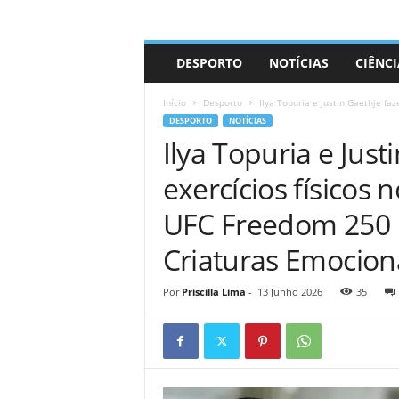
A
DESPORTO
NOTÍCIAS
CIÊNCI
d
r
Início
Desporto
Ilya Topuria e Justin Gaethje faz
i
DESPORTO
NOTÍCIAS
a
Ilya Topuria e Jus
n
o
exercícios físicos
UFC Freedom 250 
Criaturas Emociona
Por
Priscilla Lima
-
13 Junho 2026
35