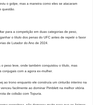
reviu o golpe, mas a maneira como eles se atacaram
e questão.
ltar para a competição em duas categorias de peso,
anhar o título dos penas do UFC antes de repetir o favor
rias de Lutador do Ano de 2024.
 o peso leve, onde também conquistou o título, mas
s conjugais com a agora ex-mulher.
hej ao trono enquanto ele construía um cinturão interino na
 venceu facilmente ao dominar Pimblett na melhor vitória
rota de colisão com Topuria.
forma respeitosa, não demorou muito para que os ânimos