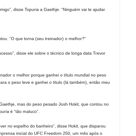
igo”, disse Topuria a Gaethje. “Ninguém vai te ajudar.
ou. “O que torna (seu treinador) o melhor?”
ucesso”, disse ele sobre o técnico de longa data Trevor
inador o melhor porque ganhei o título mundial no peso
ara o peso leve e ganhei o título (lá também), então meu
 Gaethje, mas do peso pesado Josh Hokit, que contou no
uria é “tão maluco”.
er no espelho do banheiro”, disse Hokit, que disparou
 imprensa inicial do UFC Freedom 250, um mês após o