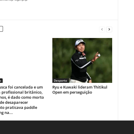
o
Desporto
sca foi cancelada e um
Ryu e Kuwaki lideram Thitikul
a profissional britânico,
Open em perseguição
anos, é dado como morto
 de desaparecer
to praticava paddle
g na...