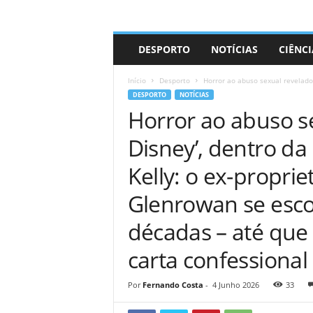
A
DESPORTO
NOTÍCIAS
CIÊNCI
d
r
Início
Desporto
Horror ao abuso sexual revelado 
i
DESPORTO
NOTÍCIAS
a
Horror ao abuso se
n
o
Disney’, dentro da
Kelly: o ex-propri
Glenrowan se esco
décadas – até que 
carta confessional
Por
Fernando Costa
-
4 Junho 2026
33