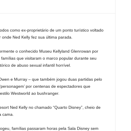
odos como ex-proprietário de um ponto turístico voltado
or onde Ned Kelly fez sua última parada.
riormente o conhecido Museu Kellyland Glenrowan por
famílias que visitaram o marco popular durante seu
ico de abuso sexual infantil horrível.
de Owen e Murray – que também jogou duas partidas pelo
 ‘personagem’ por centenas de espectadores que
 estilo Westworld ao bushranger.
esort Ned Kelly no chamado “Quarto Disney”, cheio de
a cama.
geu, famílias passaram horas pela Sala Disney sem