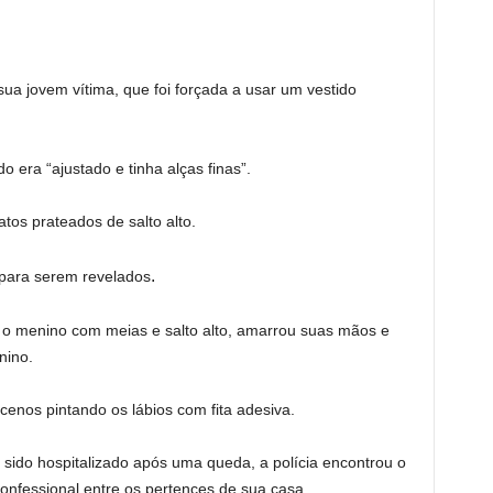
a jovem vítima, que foi forçada a usar um vestido
 era “ajustado e tinha alças finas”.
os prateados de salto alto.
.
 para serem revelados
u o menino com meias e salto alto, amarrou suas mãos e
nino.
enos pintando os lábios com fita adesiva.
sido hospitalizado após uma queda, a polícia encontrou o
onfessional entre os pertences de sua casa.