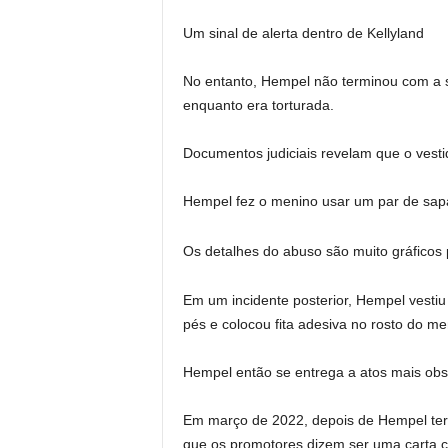
Um sinal de alerta dentro de Kellyland
No entanto, Hempel não terminou com a su
enquanto era torturada.
Documentos judiciais revelam que o vestido
Hempel fez o menino usar um par de sapat
Os detalhes do abuso são muito gráficos
Em um incidente posterior, Hempel vesti
pés e colocou fita adesiva no rosto do me
Hempel então se entrega a atos mais obsc
Em março de 2022, depois de Hempel ter 
que os promotores dizem ser uma carta c