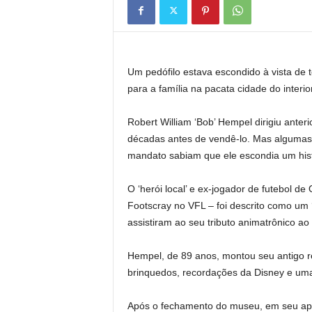
Um pedófilo estava escondido à vista de t
para a família na pacata cidade do interi
Robert William ‘Bob’ Hempel dirigiu ante
décadas antes de vendê-lo. Mas algumas 
mandato sabiam que ele escondia um histór
O ‘herói local’ e ex-jogador de futebol 
Footscray no VFL – foi descrito como um
assistiram ao seu tributo animatrônico ao
Hempel, de 89 anos, montou seu antigo r
brinquedos, recordações da Disney e um
Após o fechamento do museu, em seu apo