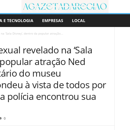
A E TECNOLOGIA
EMPRESAS
LOCAL
na ‘Sala Disney’, dentro da popular atração...
xual revelado na ‘Sala
 popular atração Ned
etário do museu
ndeu à vista de todos por
a polícia encontrou sua
0