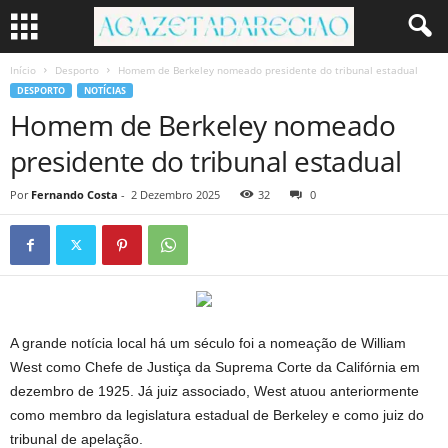
Início
Desporto
Homem de Berkeley nomeado presidente do tribunal estadual
DESPORTO
NOTÍCIAS
Homem de Berkeley nomeado
presidente do tribunal estadual
Por
Fernando Costa
-
2 Dezembro 2025
32
0
A grande notícia local há um século foi a nomeação de William
West como Chefe de Justiça da Suprema Corte da Califórnia em
dezembro de 1925. Já juiz associado, West atuou anteriormente
como membro da legislatura estadual de Berkeley e como juiz do
tribunal de apelação.