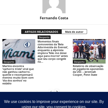
Fernando Costa
ARTIGOS RELACIONADOS
Mais do autor
Desporto
Momentos finais
comoventes da ‘Bela
Adormecida do Everest’,
enquanto a alpinista
implora ‘Não me deixe
aqui para morrer’ antes
que seu corpo congele
no...
Desporto
Desporto
Marlins encontra
Relatório de observação
‘cachorro triste’ viral que
de jogadores oponentes
não ganhou cachorro-
da USC – Jeremiah
quente e recompensará
Cooper, Penn State
menino muito bom com
‘dia dos sonhos’ no
estádio