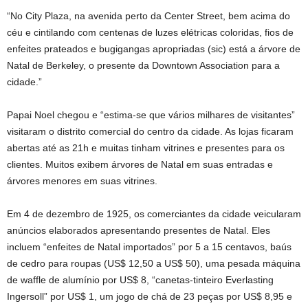
“No City Plaza, na avenida perto da Center Street, bem acima do
céu e cintilando com centenas de luzes elétricas coloridas, fios de
enfeites prateados e bugigangas apropriadas (sic) está a árvore de
Natal de Berkeley, o presente da Downtown Association para a
cidade.”
Papai Noel chegou e “estima-se que vários milhares de visitantes”
visitaram o distrito comercial do centro da cidade. As lojas ficaram
abertas até as 21h e muitas tinham vitrines e presentes para os
clientes. Muitos exibem árvores de Natal em suas entradas e
árvores menores em suas vitrines.
Em 4 de dezembro de 1925, os comerciantes da cidade veicularam
anúncios elaborados apresentando presentes de Natal. Eles
incluem “enfeites de Natal importados” por 5 a 15 centavos, baús
de cedro para roupas (US$ 12,50 a US$ 50), uma pesada máquina
de waffle de alumínio por US$ 8, “canetas-tinteiro Everlasting
Ingersoll” por US$ 1, um jogo de chá de 23 peças por US$ 8,95 e