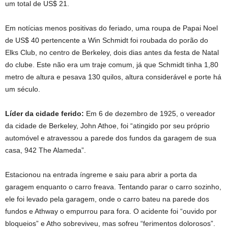
um total de US$ 21.
Em notícias menos positivas do feriado, uma roupa de Papai Noel
de US$ 40 pertencente a Win Schmidt foi roubada do porão do
Elks Club, no centro de Berkeley, dois dias antes da festa de Natal
do clube. Este não era um traje comum, já que Schmidt tinha 1,80
metro de altura e pesava 130 quilos, altura considerável e porte há
um século.
Líder da cidade ferido:
Em 6 de dezembro de 1925, o vereador
da cidade de Berkeley, John Athoe, foi “atingido por seu próprio
automóvel e atravessou a parede dos fundos da garagem de sua
casa, 942 The Alameda”.
Estacionou na entrada íngreme e saiu para abrir a porta da
garagem enquanto o carro freava. Tentando parar o carro sozinho,
ele foi levado pela garagem, onde o carro bateu na parede dos
fundos e Athway o empurrou para fora. O acidente foi “ouvido por
bloqueios” e Atho sobreviveu, mas sofreu “ferimentos dolorosos”.