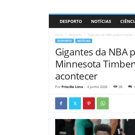
A
DESPORTO
NOTÍCIAS
CIÊNCI
d
r
Início
Desporto
Gigantes da NBA podem mudar o
i
DESPORTO
NOTÍCIAS
a
Gigantes da NBA
n
o
Minnesota Timber
acontecer
Por
Priscilla Lima
-
4 Junho 2026
26