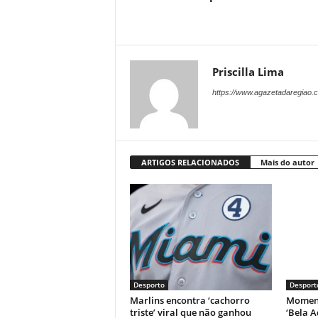
Priscilla Lima
https://www.agazetadaregiao.c
ARTIGOS RELACIONADOS
Mais do autor
Desporto
Desport
Marlins encontra ‘cachorro
Moment
triste’ viral que não ganhou
‘Bela A