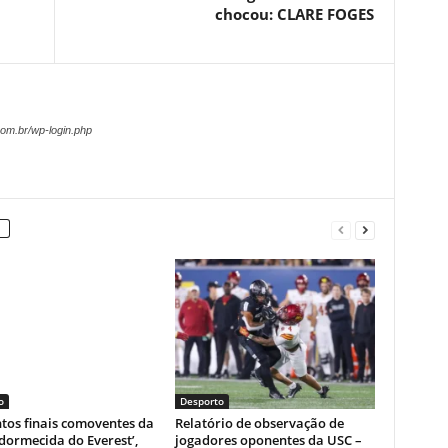
chocou: CLARE FOGES
om.br/wp-login.php
o
Desporto
os finais comoventes da
Relatório de observação de
dormecida do Everest’,
jogadores oponentes da USC –