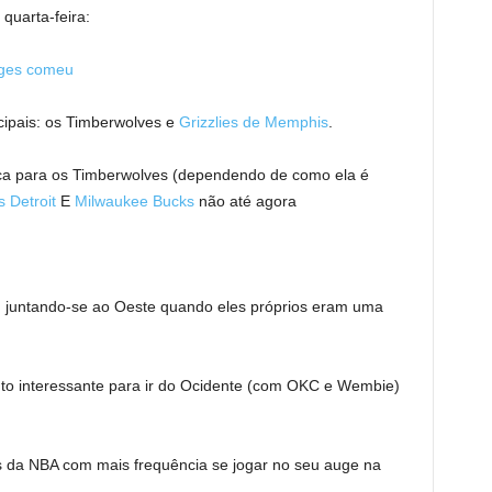
 quarta-feira:
idges comeu
cipais: os Timberwolves e
Grizzlies de Memphis
.
ica para os Timberwolves (dependendo de como ela é
s Detroit
E
Milwaukee Bucks
não até agora
, juntando-se ao Oeste quando eles próprios eram uma
o interessante para ir do Ocidente (com OKC e Wembie)
s da NBA com mais frequência se jogar no seu auge na