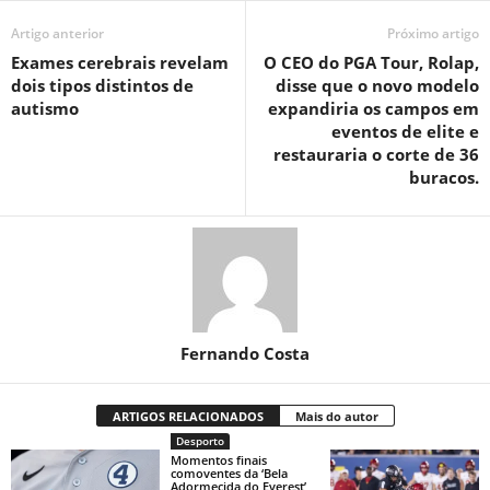
Artigo anterior
Próximo artigo
Exames cerebrais revelam
O CEO do PGA Tour, Rolap,
dois tipos distintos de
disse que o novo modelo
autismo
expandiria os campos em
eventos de elite e
restauraria o corte de 36
buracos.
Fernando Costa
ARTIGOS RELACIONADOS
Mais do autor
Desporto
Momentos finais
comoventes da ‘Bela
Adormecida do Everest’,