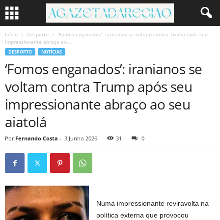
Início
Desporto
‘Fomos enganados’: iranianos se voltam contra Trump após seu
impressionante abraço ao...
DESPORTO
NOTÍCIAS
‘Fomos enganados’: iranianos se
voltam contra Trump após seu
impressionante abraço ao seu
aiatolá
Por
Fernando Costa
-
3 Junho 2026
31
0
Numa impressionante reviravolta na
política externa que provocou