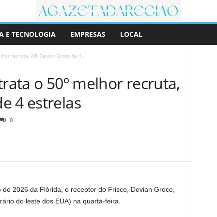
A E TECNOLOGIA
EMPRESAS
LOCAL
lhor recruta, WR Davion Gross de 4...
trata o 50º melhor recruta,
e 4 estrelas
0
 de 2026 da Flórida, o receptor do Frisco, Devian Groce,
ário do leste dos EUA) na quarta-feira.