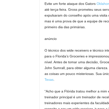
Evite um forte ataque dos Gators
Oklaho
até terça-feira. Gross prometeu seus ser
expulsaram do conselho após uma visita o
mas é uma prova de que a equipe de recr
primeiro dia das primárias.
anúncio
O técnico dos wide receivers e técnico int
para o Florida’s Groceries e impressiono
nível. Antes de tomar uma decisão, Groce
John Sumrall, para obter alguma clareza.
as coisas um pouco misteriosas. Sua única
Texas
.
“Acho que a Flórida tratou melhor a mim 
treinador principal é um treinador de re
treinadores mais experientes da faculdad
respeito a ser um wide receiver, ir para