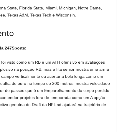
ona State, Florida State, Miami, Michigan, Notre Dame,
ee, Texas A&M, Texas Tech e Wisconsin.
ento
da 247Sports:
ue foi visto como um RB e um ATH ofensivo em avaliações
xplosivo na posição RB, mas a fita sênior mostra uma arma
o campo verticalmente ou acertar a bola longa como um
dalha de ouro no tempo de 200 metros, mostra velocidade
dor de passes que é um Emparelhamento do corpo perdido
contendor projetos fora de temporada como um A opção
iva genuína do Draft da NFL só ajudará na trajetória de