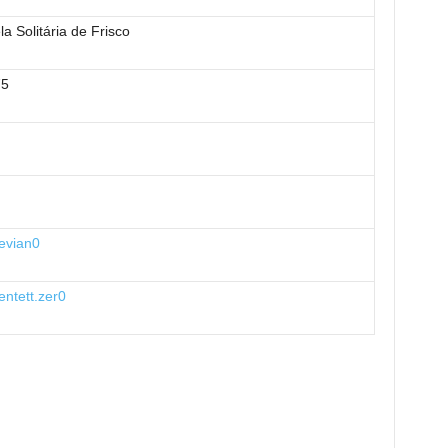
la Solitária de Frisco
75
vian0
ntett.zer0