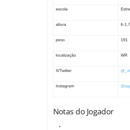
escola
Estre
altura
6-1,
peso
191
localização
WR
X/Twitter
@_de
Instagram
@age
Notas do Jogador