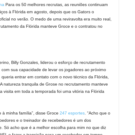
ma
Para os 50 melhores recrutas, as reuniões continuam
viços à Flórida em agosto, depois que os Gators o
ficial no verão. O medo de uma reviravolta era muito real,
utamento da Flórida manteve Groce e o contratou no
erino, Billy Gonzales, liderou o esforço de recrutamento
u com sua capacidade de levar os jogadores ao próximo
 queria entrar em contato com o novo técnico da Flórida,
 A natureza tranquila de Grose no recrutamento manteve
 visita em toda a temporada foi uma vitória na Flórida
e à minha família”, disse Groce
247 esportes
. “Acho que o
cebedores e o treinador de recebedores é um dos
e. Só acho que é a melhor escolha para mim no que diz
 a NFL e fazer a transição para um recebedor em tempo