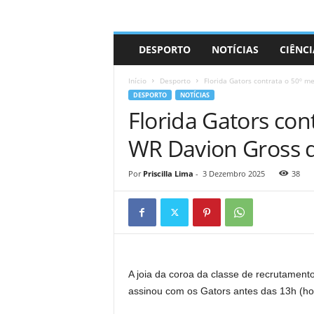
A
DESPORTO
NOTÍCIAS
CIÊNCI
d
r
Início
Desporto
Florida Gators contrata o 50º me
i
DESPORTO
NOTÍCIAS
a
Florida Gators con
n
o
WR Davion Gross d
Por
Priscilla Lima
-
3 Dezembro 2025
38
A joia da coroa da classe de recrutamento
assinou com os Gators antes das 13h (hor