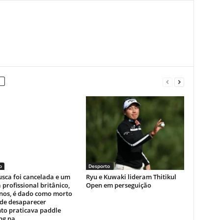
o
Desporto
sca foi cancelada e um
Ryu e Kuwaki lideram Thitikul
a profissional britânico,
Open em perseguição
anos, é dado como morto
 de desaparecer
to praticava paddle
g na...