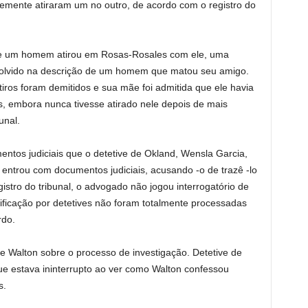
emente atiraram um no outro, de acordo com o registro do
que um homem atirou em Rosas-Rosales com ele, uma
volvido na descrição de um homem que matou seu amigo.
iros foram demitidos e sua mãe foi admitida que ele havia
, embora nunca tivesse atirado nele depois de mais
unal.
tos judiciais que o detetive de Okland, Wensla Garcia,
e entrou com documentos judiciais, acusando -o de trazê -lo
gistro do tribunal, o advogado não jogou interrogatório de
ificação por detetives não foram totalmente processadas
do.
de Walton sobre o processo de investigação. Detetive de
ue estava ininterrupto ao ver como Walton confessou
s.