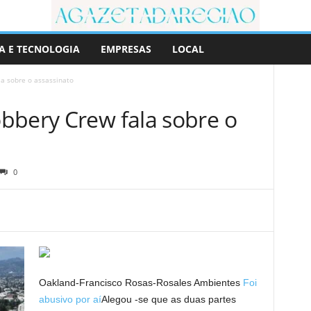
A E TECNOLOGIA
EMPRESAS
LOCAL
a sobre o assassinato
bbery Crew fala sobre o
0
Oakland-Francisco Rosas-Rosales Ambientes
Foi
abusivo por aí
Alegou -se que as duas partes