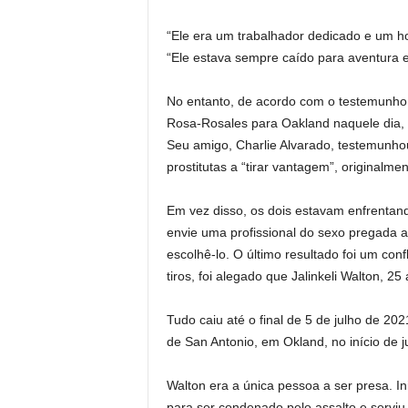
“Ele era um trabalhador dedicado e um ho
“Ele estava sempre caído para aventura 
No entanto, de acordo com o testemunho 
Rosa-Rosales para Oakland naquele dia,
Seu amigo, Charlie Alvarado, testemunhou
prostitutas a “tirar vantagem”, originalm
Em vez disso, os dois estavam enfrentando
envie uma profissional do sexo pregada 
escolhê-lo. O último resultado foi um conf
tiros, foi alegado que Jalinkeli Walton, 2
Tudo caiu até o final de 5 de julho de 202
de San Antonio, em Okland, no início de ju
Walton era a única pessoa a ser presa. I
para ser condenado pelo assalto e servi