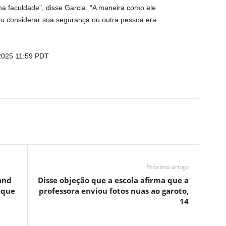
a faculdade”, disse Garcia. “A maneira como ele
ou considerar sua segurança ou outra pessoa era
2025 11:59 PDT
Próximo artigo
and
Disse objeção que a escola afirma que a
 que
professora enviou fotos nuas ao garoto,
14