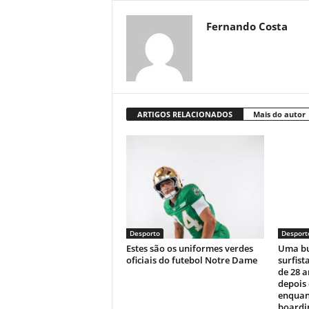
Fernando Costa
ARTIGOS RELACIONADOS
Mais do autor
Desporto
Desport
Estes são os uniformes verdes
Uma bu
oficiais do futebol Notre Dame
surfist
de 28 
depois
enquan
boardin