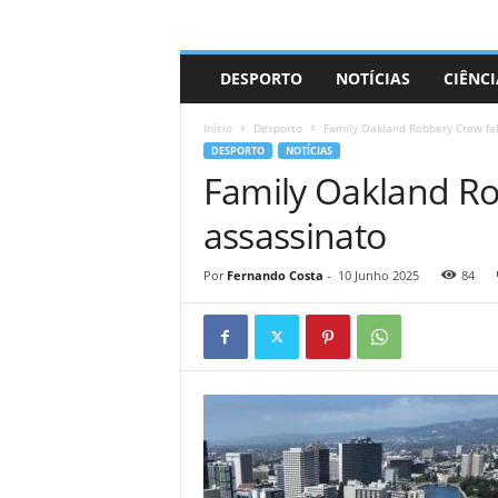
A
DESPORTO
NOTÍCIAS
CIÊNCI
d
r
Início
Desporto
Family Oakland Robbery Crew fal
i
DESPORTO
NOTÍCIAS
a
Family Oakland Ro
n
o
assassinato
Por
Fernando Costa
-
10 Junho 2025
84