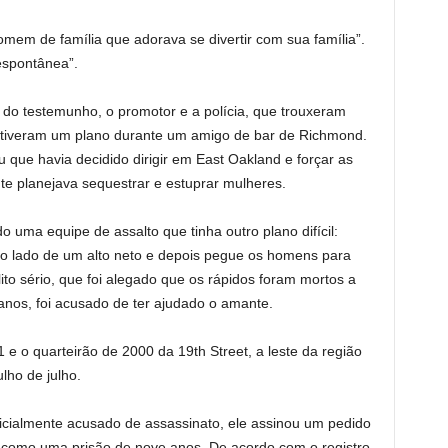
mem de família que adorava se divertir com sua família”.
espontânea”.
do testemunho, o promotor e a polícia, que trouxeram
 tiveram um plano durante um amigo de bar de Richmond.
 que havia decidido dirigir em East Oakland e forçar as
ente planejava sequestrar e estuprar mulheres.
 uma equipe de assalto que tinha outro plano difícil:
ao lado de um alto neto e depois pegue os homens para
lito sério, que foi alegado que os rápidos foram mortos a
5 anos, foi acusado de ter ajudado o amante.
1 e o quarteirão de 2000 da 19th Street, a leste da região
lho de julho.
nicialmente acusado de assassinato, ele assinou um pedido
u como uma prisão de nove anos. De acordo com o registro