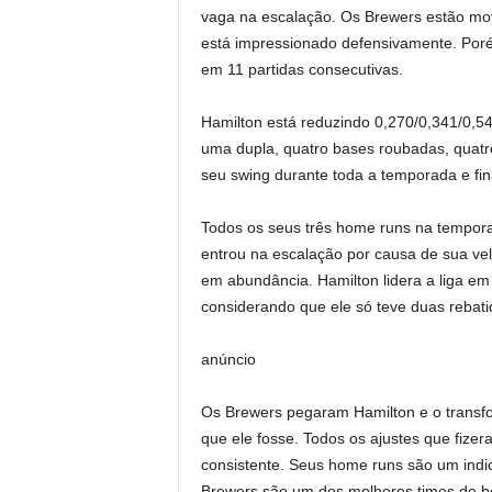
vaga na escalação. Os Brewers estão mov
está impressionado defensivamente. Poré
em 11 partidas consecutivas.
Hamilton está reduzindo 0,270/0,341/0,54
uma dupla, quatro bases roubadas, quatr
seu swing durante toda a temporada e fin
Todos os seus três home runs na tempora
entrou na escalação por causa de sua vel
em abundância. Hamilton lidera a liga em
considerando que ele só teve duas rebat
anúncio
Os Brewers pegaram Hamilton e o transf
que ele fosse. Todos os ajustes que fiz
consistente. Seus home runs são um indi
Brewers são um dos melhores times de b