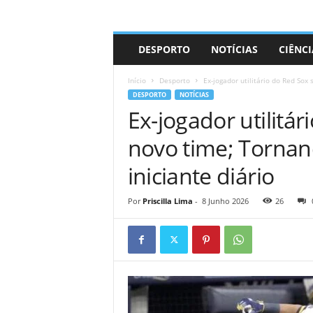
A
DESPORTO
NOTÍCIAS
CIÊNCI
d
r
Início
Desporto
Ex-jogador utilitário do Red Sox
i
DESPORTO
NOTÍCIAS
a
Ex-jogador utilitá
n
o
novo time; Tornan
iniciante diário
Por
Priscilla Lima
-
8 Junho 2026
26