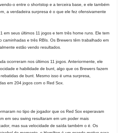
endo-o entre o shortstop e a terceira base, e ele também
m, a verdadeira surpresa é o que ele fez ofensivamente
1 em seus últimos 11 jogos e tem três home runs. Ele tem
o caminhadas e três RBIs. Os Brewers têm trabalhado em
almente estão vendo resultados.
da ocorreram nos últimos 11 jogos. Anteriormente, ele
ocidade e habilidade de bunt, algo que os Brewers fazem
 rebatidas de bunt. Mesmo isso é uma surpresa,
idas em 204 jogos com o Red Sox.
ormaram no tipo de jogador que os Red Sox esperavam
eram em seu swing resultaram em um poder mais
cador, mas sua velocidade de saída também o é. Os
eisebol do momento, e Hamilton é um grande motivo para