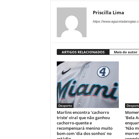
Priscilla Lima
https://www.agazetadaregiao.c
ARTIGOS RELACIONADOS
Mais do autor
Desporto
Desport
Marlins encontra ‘cachorro
Moment
triste’ viral que não ganhou
‘Bela A
cachorro-quente e
enquant
recompensará menino muito
‘Não m
bom com ‘dia dos sonhos’ no
morrer’
estádio
congele