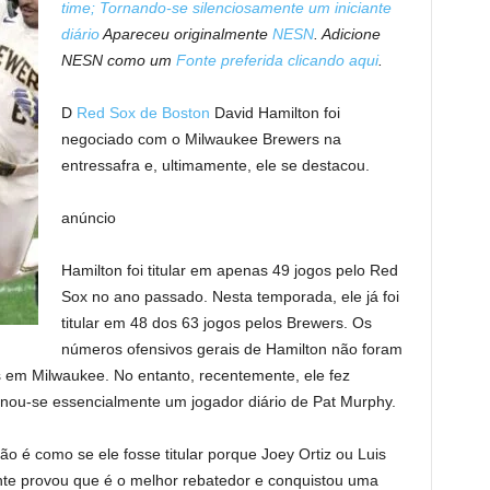
time; Tornando-se silenciosamente um iniciante
diário
Apareceu originalmente
NESN
. Adicione
NESN como um
Fonte preferida clicando aqui
.
D
Red Sox de Boston
David Hamilton foi
negociado com o Milwaukee Brewers na
entressafra e, ultimamente, ele se destacou.
anúncio
Hamilton foi titular em apenas 49 jogos pelo Red
Sox no ano passado. Nesta temporada, ele já foi
titular em 48 dos 63 jogos pelos Brewers. Os
números ofensivos gerais de Hamilton não foram
em Milwaukee. No entanto, recentemente, ele fez
nou-se essencialmente um jogador diário de Pat Murphy.
 Não é como se ele fosse titular porque Joey Ortiz ou Luis
nte provou que é o melhor rebatedor e conquistou uma