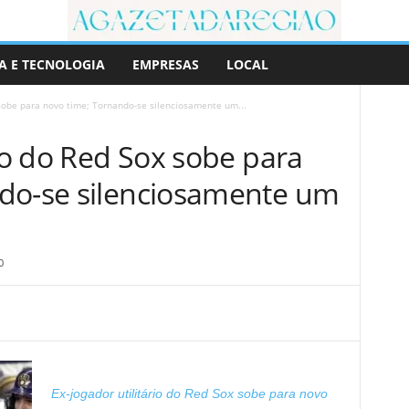
A E TECNOLOGIA
EMPRESAS
LOCAL
 sobe para novo time; Tornando-se silenciosamente um...
rio do Red Sox sobe para
do-se silenciosamente um
0
Ex-jogador utilitário do Red Sox sobe para novo