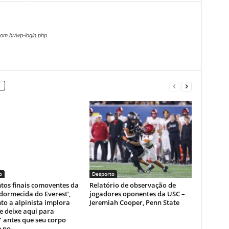
om.br/wp-login.php
o
Desporto
os finais comoventes da
Relatório de observação de
dormecida do Everest’,
jogadores oponentes da USC –
o a alpinista implora
Jeremiah Cooper, Penn State
e deixe aqui para
 antes que seu corpo
 no...