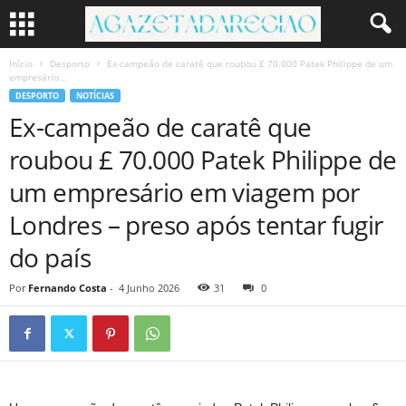
Início
Desporto
Ex-campeão de caratê que roubou £ 70.000 Patek Philippe de um
empresário...
DESPORTO
NOTÍCIAS
Ex-campeão de caratê que
roubou £ 70.000 Patek Philippe de
um empresário em viagem por
Londres – preso após tentar fugir
do país
Por
Fernando Costa
-
4 Junho 2026
31
0