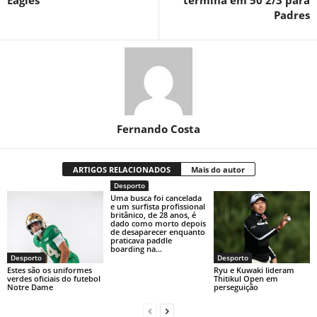
Eagles
termina em 50 2/3 para
Padres
Fernando Costa
ARTIGOS RELACIONADOS
Mais do autor
Desporto
Uma busca foi cancelada
e um surfista profissional
britânico, de 28 anos, é
dado como morto depois
de desaparecer enquanto
praticava paddle
boarding na...
Desporto
Desporto
Estes são os uniformes
Ryu e Kuwaki lideram
verdes oficiais do futebol
Thitikul Open em
Notre Dame
perseguição