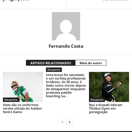
Fernando Costa
ARTIGOS RELACIONADOS
Mais do autor
Desporto
Uma busca foi cancelada
e um surfista profissional
britânico, de 28 anos, é
dado como morto depois
de desaparecer enquanto
praticava paddle
boarding na...
Desporto
Desporto
Estes são os uniformes
Ryu e Kuwaki lideram
verdes oficiais do futebol
Thitikul Open em
Notre Dame
perseguição