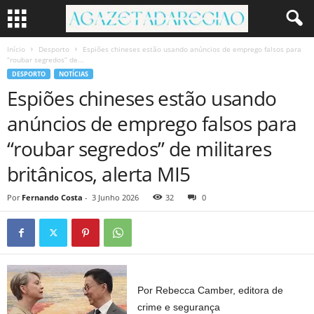
Início
Desporto
Espiões chineses estão usando anúncios de emprego falsos para
“roubar segredos” de...
DESPORTO
NOTÍCIAS
Espiões chineses estão usando
anúncios de emprego falsos para
“roubar segredos” de militares
britânicos, alerta MI5
Por
Fernando Costa
-
3 Junho 2026
32
0
Por Rebecca Camber, editora de
crime e segurança