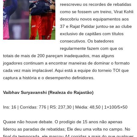
reescreveu os recordes de rebatidas
como se fossem um treino, Virat Kohli
descobriu novos equipamentos aos
37 e Rajat Patidar juntou-se ao clube
exclusivo de capitães com títulos
consecutivos. Os batedores
regularmente fazem com que os
totais de mais de 200 pareçam inadequados, mas alguns
jogadores continuam a encontrar maneiras de dominar o formato
cada vez mais implacável. Aqui está a equipe do torneio TOI que
captura a história e o desempenho definidores.
Vaibhav Suryavanshi (Realeza do Rajastão)
Ins: 16 | Corridas: 776 | RS: 237,30 | Média: 48,50 | 1×100/5×50
Quase não houve debate. O prodígio de 15 anos não apenas
liderou as paradas de rebatidas; Ele deu uma volta no campo. No
final da temporada, ele marcou 44 corridas a mais do que qualquer