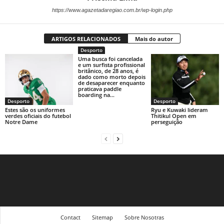
https://www.agazetadaregiao.com.br/wp-login.php
ARTIGOS RELACIONADOS
Mais do autor
Desporto
Uma busca foi cancelada
e um surfista profissional
britânico, de 28 anos, é
dado como morto depois
de desaparecer enquanto
praticava paddle
boarding na...
Desporto
Desporto
Estes são os uniformes
Ryu e Kuwaki lideram
verdes oficiais do futebol
Thitikul Open em
Notre Dame
perseguição
Contact
Sitemap
Sobre Nosotras