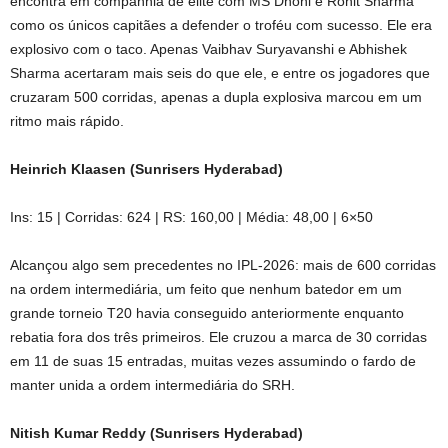
encontra em companhia de elite com MS Dhoni e Rohit Sharma
como os únicos capitães a defender o troféu com sucesso. Ele era
explosivo com o taco. Apenas Vaibhav Suryavanshi e Abhishek
Sharma acertaram mais seis do que ele, e entre os jogadores que
cruzaram 500 corridas, apenas a dupla explosiva marcou em um
ritmo mais rápido.
Heinrich Klaasen (Sunrisers Hyderabad)
Ins: 15 | Corridas: 624 | RS: 160,00 | Média: 48,00 | 6×50
Alcançou algo sem precedentes no IPL-2026: mais de 600 corridas
na ordem intermediária, um feito que nenhum batedor em um
grande torneio T20 havia conseguido anteriormente enquanto
rebatia fora dos três primeiros. Ele cruzou a marca de 30 corridas
em 11 de suas 15 entradas, muitas vezes assumindo o fardo de
manter unida a ordem intermediária do SRH.
Nitish Kumar Reddy (Sunrisers Hyderabad)