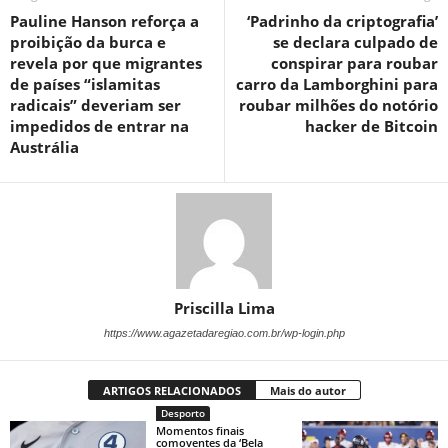
Pauline Hanson reforça a
‘Padrinho da criptografia’
proibição da burca e
se declara culpado de
revela por que migrantes
conspirar para roubar
de países “islamitas
carro da Lamborghini para
radicais” deveriam ser
roubar milhões do notório
impedidos de entrar na
hacker de Bitcoin
Austrália
Priscilla Lima
https://www.agazetadaregiao.com.br/wp-login.php
ARTIGOS RELACIONADOS
Mais do autor
Desporto
Momentos finais
comoventes da ‘Bela