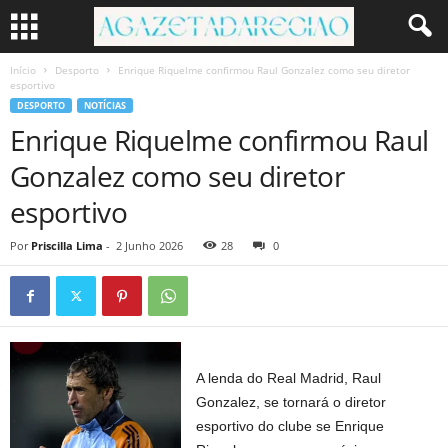
Início
Desporto
Enrique Riquelme confirmou Raul Gonzalez como seu diretor
esportivo
DESPORTO
NOTÍCIAS
Enrique Riquelme confirmou Raul
Gonzalez como seu diretor
esportivo
Por
Priscilla Lima
-
2 Junho 2026
28
0
A lenda do Real Madrid, Raul
Gonzalez, se tornará o diretor
esportivo do clube se Enrique