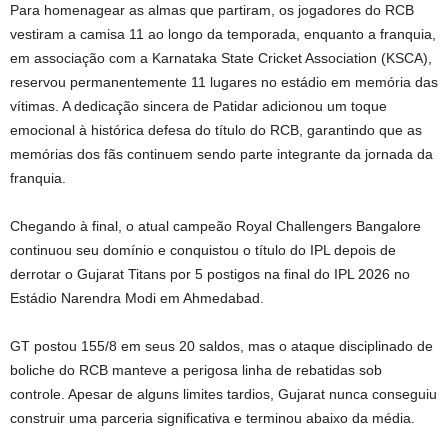
Para homenagear as almas que partiram, os jogadores do RCB
vestiram a camisa 11 ao longo da temporada, enquanto a franquia,
em associação com a Karnataka State Cricket Association (KSCA),
reservou permanentemente 11 lugares no estádio em memória das
vítimas. A dedicação sincera de Patidar adicionou um toque
emocional à histórica defesa do título do RCB, garantindo que as
memórias dos fãs continuem sendo parte integrante da jornada da
franquia.
Chegando à final, o atual campeão Royal Challengers Bangalore
continuou seu domínio e conquistou o título do IPL depois de
derrotar o Gujarat Titans por 5 postigos na final do IPL 2026 no
Estádio Narendra Modi em Ahmedabad.
GT postou 155/8 em seus 20 saldos, mas o ataque disciplinado de
boliche do RCB manteve a perigosa linha de rebatidas sob
controle. Apesar de alguns limites tardios, Gujarat nunca conseguiu
construir uma parceria significativa e terminou abaixo da média.