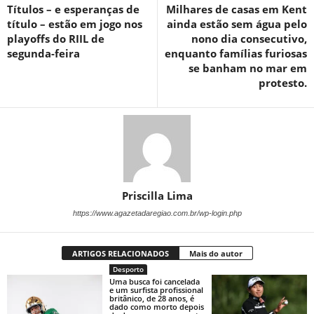
Títulos – e esperanças de
Milhares de casas em Kent
título – estão em jogo nos
ainda estão sem água pelo
playoffs do RIIL de
nono dia consecutivo,
segunda-feira
enquanto famílias furiosas
se banham no mar em
protesto.
Priscilla Lima
https://www.agazetadaregiao.com.br/wp-login.php
ARTIGOS RELACIONADOS
Mais do autor
Desporto
Uma busca foi cancelada
e um surfista profissional
britânico, de 28 anos, é
dado como morto depois