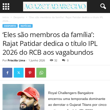
Início
Desporto
‘Eles são membros da família’: Rajat Patidar dedica o título IPL
2026...
DESPORTO
NOTÍCIAS
‘Eles são membros da família’:
Rajat Patidar dedica o título IPL
2026 do RCB aos vagabundos
Por
Priscilla Lima
-
1 Junho 2026
32
0
Royal Challengers Bangalore
encerrou uma temporada dominante
ao derrotar o Gujarat Titans por cinco