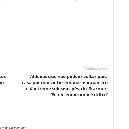
Próximo artigo
Los
Aldeões que não podem voltar para
em
casa por mais oito semanas enquanto o
a
chão treme sob seus pés, diz Starmer:
tt
‘Eu entendo como é difícil’
om.br/wp-login.php