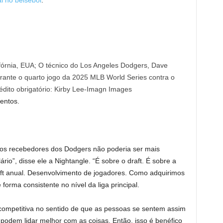
al no beisebol
.
fórnia, EUA; O técnico do Los Angeles Dodgers, Dave
rante o quarto jogo da 2025 MLB World Series contra o
dito obrigatório: Kirby Lee-Imagn Images
entos.
dos recebedores dos Dodgers não poderia ser mais
io”, disse ele a Nightangle. “É sobre o draft. É sobre a
aft anual. Desenvolvimento de jogadores. Como adquirimos
forma consistente no nível da liga principal.
ompetitiva no sentido de que as pessoas se sentem assim
odem lidar melhor com as coisas. Então, isso é benéfico