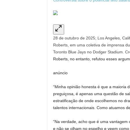
Controvérsia sobre o potencial teto salari
28 de outubro de 2025; Los Angeles, Cali
Roberts, em uma coletiva de imprensa du
Toronto Blue Jays no Dodger Stadium. Cré
Roberts, no entanto, refutou esses argum
anúncio
“Minha opinião honesta é que a maioria 
preguiçosa, é apenas uma questão de salár
estratificação de onde escolhemos no dr
talentos internacionais. Como atuamos de 
“Na verdade, acho que é uma vantagem c
e não se olham no espelho e veem como p