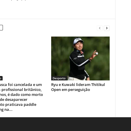
o
Desporto
sca foi cancelada e um
Ryu e Kuwaki lideram Thitikul
a profissional britânico,
Open em perseguição
anos, é dado como morto
 de desaparecer
to praticava paddle
g na...