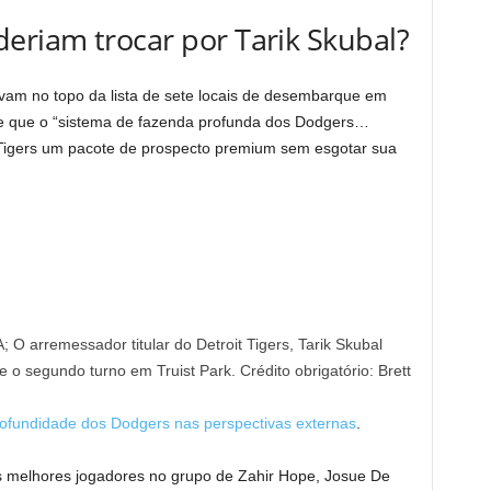
riam trocar por Tarik Skubal?
am no topo da lista de sete locais de desembarque em
se que o “sistema de fazenda profunda dos Dodgers…
s Tigers um pacote de prospecto premium sem esgotar sua
; O arremessador titular do Detroit Tigers, Tarik Skubal
e o segundo turno em Truist Park. Crédito obrigatório: Brett
rofundidade dos Dodgers nas perspectivas externas
.
s melhores jogadores no grupo de Zahir Hope, Josue De