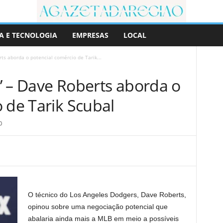
A E TECNOLOGIA
EMPRESAS
LOCAL
rts aborda o potencial comércio de Tarik...
s’ – Dave Roberts aborda o
 de Tarik Scubal
0
O técnico do Los Angeles Dodgers, Dave Roberts,
opinou sobre uma negociação potencial que
abalaria ainda mais a MLB em meio a possíveis