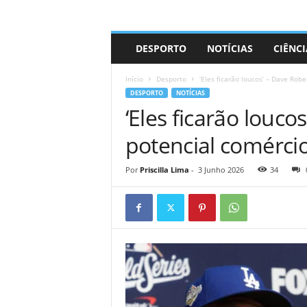
A
DESPORTO
NOTÍCIAS
CIÊNCI
d
r
Início
Desporto
‘Eles ficarão loucos’ – Dave Robe
i
DESPORTO
NOTÍCIAS
a
‘Eles ficarão louco
n
o
potencial comércio
Por
Priscilla Lima
-
3 Junho 2026
34