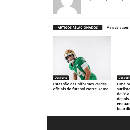
ARTIGOS RELACIONADOS
Mais do autor
Desporto
Desport
Estes são os uniformes verdes
Uma bu
oficiais do futebol Notre Dame
surfist
de 28 
depois
enquan
boardin