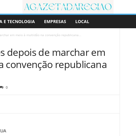
A E TECNOLOGIA
EMPRESAS
LOCAL
rchar em meio à multidão na convenção republicana...
s depois de marchar em
a convenção republicana
0
EUA