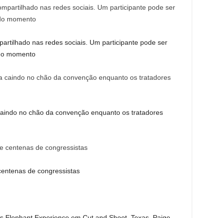
artilhado nas redes sociais. Um participante pode ser
m do momento
caindo no chão da convenção enquanto os tratadores
centenas de congressistas
s Elephant Experience em Cut and Shoot, Texas, Paige