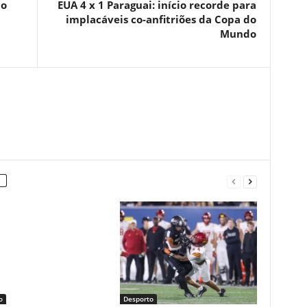
do
EUA 4 x 1 Paraguai: início recorde para
implacáveis ​​co-anfitriões da Copa do
Mundo
o
Desporto