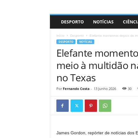
A
DESPORTO
NOTÍCIAS
CIÊNCI
d
r
Início
Desporto
Elefante momentos depois de ma
i
DESPORTO
NOTÍCIAS
a
Elefante momento
n
o
meio à multidão n
no Texas
Por
Fernando Costa
-
13 Junho 2026
30
James Gordon, repórter de notícias dos 