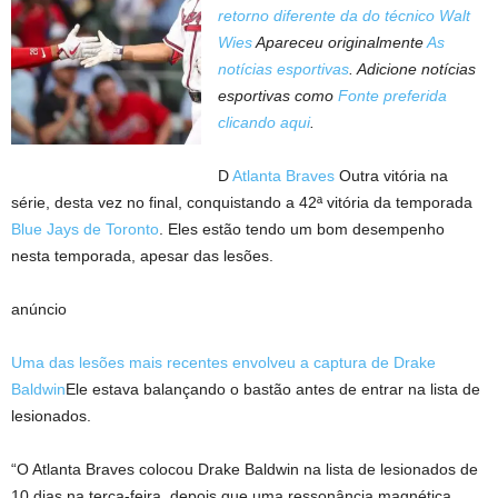
retorno diferente da do técnico Walt
Wies
Apareceu originalmente
As
notícias esportivas
. Adicione notícias
esportivas como
Fonte preferida
clicando aqui
.
D
Atlanta Braves
Outra vitória na
série, desta vez no final, conquistando a 42ª vitória da temporada
Blue Jays de Toronto
. Eles estão tendo um bom desempenho
nesta temporada, apesar das lesões.
anúncio
Uma das lesões mais recentes envolveu a captura de Drake
Baldwin
Ele estava balançando o bastão antes de entrar na lista de
lesionados.
“O Atlanta Braves colocou Drake Baldwin na lista de lesionados de
10 dias na terça-feira, depois que uma ressonância magnética