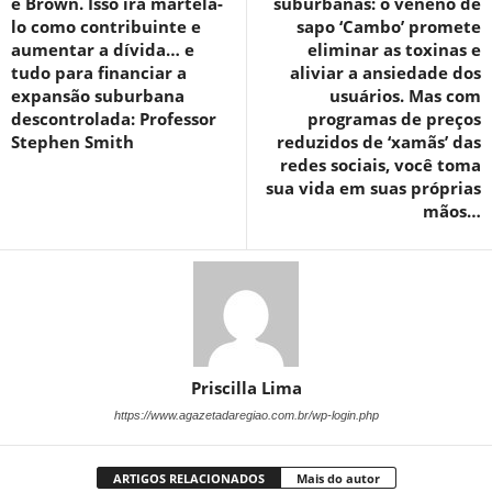
e Brown. Isso irá martelá-
suburbanas: o veneno de
lo como contribuinte e
sapo ‘Cambo’ promete
aumentar a dívida… e
eliminar as toxinas e
tudo para financiar a
aliviar a ansiedade dos
expansão suburbana
usuários. Mas com
descontrolada: Professor
programas de preços
Stephen Smith
reduzidos de ‘xamãs’ das
redes sociais, você toma
sua vida em suas próprias
mãos…
Priscilla Lima
https://www.agazetadaregiao.com.br/wp-login.php
ARTIGOS RELACIONADOS
Mais do autor