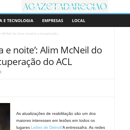
A E TECNOLOGIA
EMPRESAS
LOCAL
im McNeil do Lions atualiza a recuperação...
a e noite’: Alim McNeil do
ecuperação do ACL
0
As atualizações de reabilitação são um dos
maiores interesses em lesões em todos os
lugares
Leões de Detroit
‘A entressafra. As redes