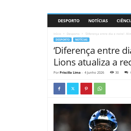
A
DESPORTO
NOTÍCIAS
CIÊNCI
d
r
Início
Desporto
‘Diferença entre dia e noite’: Al
i
DESPORTO
NOTÍCIAS
a
‘Diferença entre di
n
o
Lions atualiza a r
Por
Priscilla Lima
-
4 Junho 2026
30