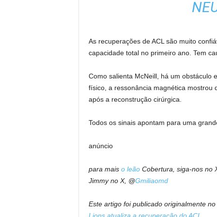
NEU
As recuperações de ACL são muito confi
capacidade total no primeiro ano. Tem cau
Como salienta McNeill, há um obstáculo e
físico, a ressonância magnética mostrou 
após a reconstrução cirúrgica.
Todos os sinais apontam para uma grand
anúncio
para mais
o leão
Cobertura, siga-nos no 
Jimmy no X, @
Gmiliaomd
Este artigo foi publicado originalmente no
Lions atualiza a recuperação do ACL