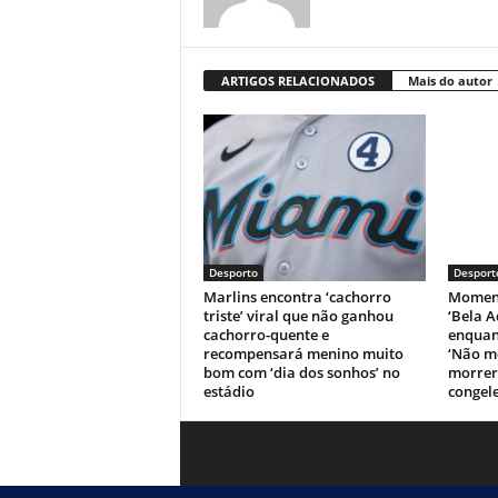
ARTIGOS RELACIONADOS
Mais do autor
Desporto
Desport
Marlins encontra ‘cachorro
Moment
triste’ viral que não ganhou
‘Bela A
cachorro-quente e
enquant
recompensará menino muito
‘Não m
bom com ‘dia dos sonhos’ no
morrer’
estádio
congele