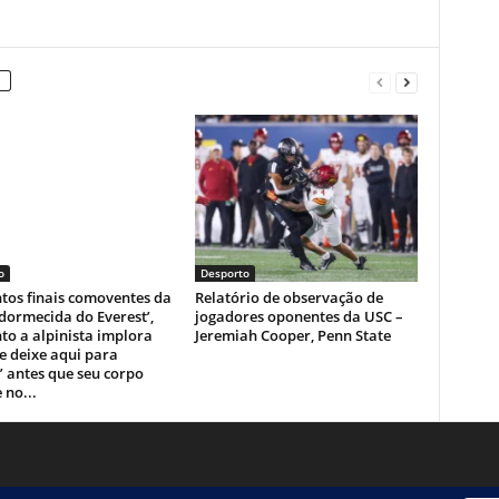
o
Desporto
os finais comoventes da
Relatório de observação de
dormecida do Everest’,
jogadores oponentes da USC –
o a alpinista implora
Jeremiah Cooper, Penn State
e deixe aqui para
 antes que seu corpo
 no...