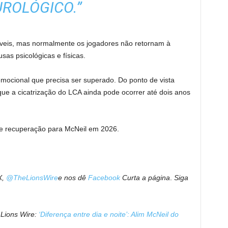
ROLÓGICO.”
áveis, mas normalmente os jogadores não retornam à
sas psicológicas e físicas.
mocional que precisa ser superado. Do ponto de vista
que a cicatrização do LCA ainda pode ocorrer até dois anos
e recuperação para McNeil em 2026.
X,
@TheLionsWire
e nos dê
Facebook
Curta a página
.
Siga
 Lions Wire:
‘Diferença entre dia e noite’: Alim McNeil do