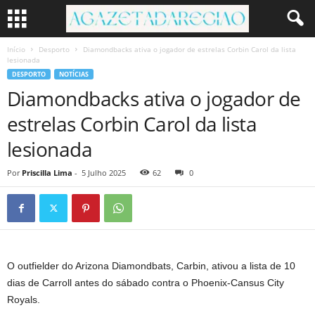
Início
Desporto
Diamondbacks ativa o jogador de estrelas Corbin Carol da lista
lesionada
DESPORTO
NOTÍCIAS
Diamondbacks ativa o jogador de
estrelas Corbin Carol da lista
lesionada
Por
Priscilla Lima
-
5 Julho 2025
62
0
O outfielder do Arizona Diamondbats, Carbin, ativou a lista de 10
dias de Carroll antes do sábado contra o Phoenix-Cansus City
Royals.