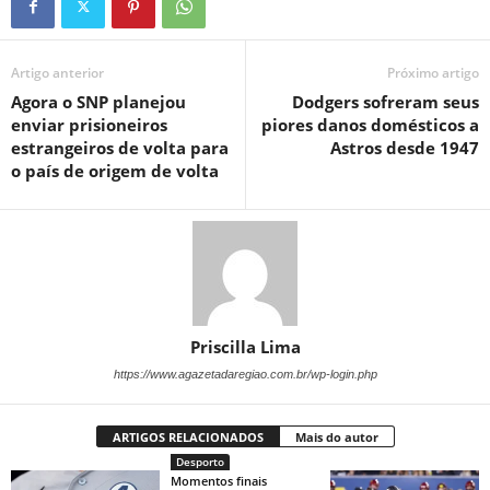
Artigo anterior
Próximo artigo
Agora o SNP planejou
Dodgers sofreram seus
enviar prisioneiros
piores danos domésticos a
estrangeiros de volta para
Astros desde 1947
o país de origem de volta
Priscilla Lima
https://www.agazetadaregiao.com.br/wp-login.php
ARTIGOS RELACIONADOS
Mais do autor
Desporto
Momentos finais